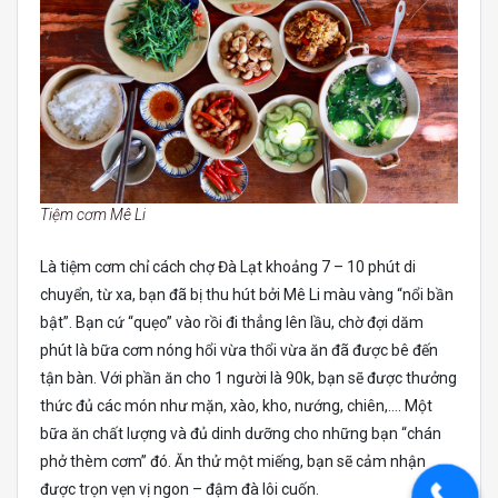
Tiệm cơm Mê Li
Là tiệm cơm chỉ cách chợ Đà Lạt khoảng 7 – 10 phút di
chuyển, từ xa, bạn đã bị thu hút bởi Mê Li màu vàng “nổi bần
bật”. Bạn cứ “quẹo” vào rồi đi thẳng lên lầu, chờ đợi dăm
phút là bữa cơm nóng hổi vừa thổi vừa ăn đã được bê đến
tận bàn. Với phần ăn cho 1 người là 90k, bạn sẽ được thưởng
thức đủ các món như mặn, xào, kho, nướng, chiên,…. Một
bữa ăn chất lượng và đủ dinh dưỡng cho những bạn “chán
phở thèm cơm” đó. Ăn thử một miếng, bạn sẽ cảm nhận
được trọn vẹn vị ngon – đậm đà lôi cuốn.