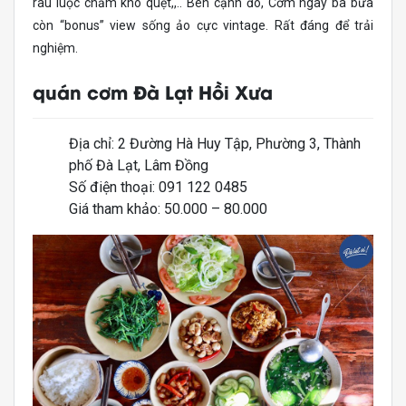
rau luộc chấm kho quẹt,,.. Bên cạnh đó, Cơm ngày ba bưa
còn “bonus” view sống ảo cực vintage. Rất đáng để trải
nghiệm.
quán cơm Đà Lạt Hồi Xưa
Địa chỉ: 2 Đường Hà Huy Tập, Phường 3, Thành
phố Đà Lạt, Lâm Đồng
Số điện thoại: 091 122 0485
Giá tham khảo: 50.000 – 80.000