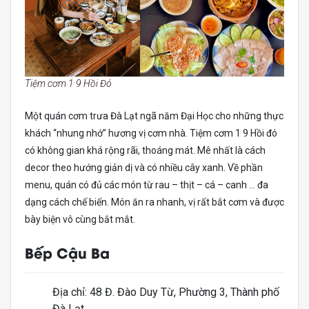
Tiệm cơm 1 9 Hồi Đó
Một quán cơm trưa Đà Lạt ngã năm Đại Học cho những thực
khách “nhung nhớ” hương vị cơm nhà. Tiệm cơm 1 9 Hồi đó
có không gian khá rộng rãi, thoáng mát. Mê nhất là cách
decor theo hướng giản dị và có nhiều cây xanh. Về phần
menu, quán có đủ các món từ rau – thịt – cá – canh … đa
dạng cách chế biến. Món ăn ra nhanh, vị rất bắt cơm và được
bày biện vô cùng bắt mắt.
Bếp Cậu Ba
Địa chỉ: 48 Đ. Đào Duy Từ, Phường 3, Thành phố
Đà Lạt