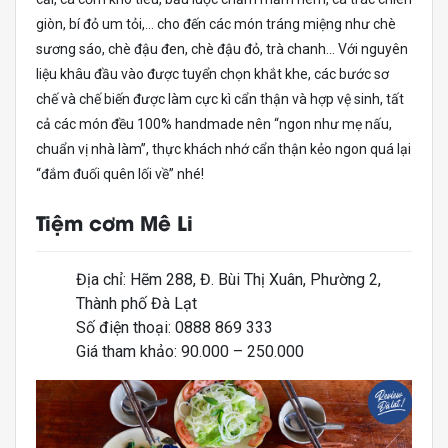
giòn, bí đỏ um tỏi,… cho đến các món tráng miệng như chè
sương sáo, chè đậu đen, chè đậu đỏ, trà chanh… Với nguyên
liệu khâu đầu vào được tuyển chọn khắt khe, các bước sơ
chế và chế biến được làm cực kì cẩn thận và hợp vệ sinh, tất
cả các món đều 100% handmade nên “ngon như mẹ nấu,
chuẩn vị nhà làm”, thực khách nhớ cẩn thận kẻo ngon quá lại
“đắm đuối quên lối về” nhé!
Tiệm cơm Mê Li
Địa chỉ: Hẽm 288, Đ. Bùi Thị Xuân, Phường 2,
Thành phố Đà Lạt
Số điện thoại: 0888 869 333
Giá tham khảo: 90.000 – 250.000