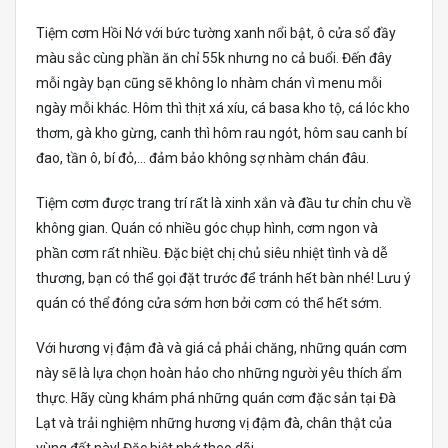
Tiệm cơm Hồi Nớ với bức tường xanh nổi bật, ô cửa sổ đầy
màu sắc cùng phần ăn chỉ 55k nhưng no cả buổi. Đến đây
mỗi ngày bạn cũng sẽ không lo nhàm chán vì menu mỗi
ngày mỗi khác. Hôm thì thịt xá xíu, cá basa kho tộ, cá lóc kho
thơm, gà kho gừng, canh thì hôm rau ngót, hôm sau canh bí
đao, tần ô, bí đỏ,… đảm bảo không sợ nhàm chán đâu.
Tiệm cơm được trang trí rất là xinh xắn và đầu tư chỉn chu về
không gian. Quán có nhiều góc chụp hình, cơm ngon và
phần cơm rất nhiều. Đặc biệt chị chủ siêu nhiệt tình và dễ
thương, bạn có thể gọi đặt trước để tránh hết bàn nhé! Lưu ý
quán có thể đóng cửa sớm hơn bởi cơm có thể hết sớm.
Với hương vị đậm đà và giá cả phải chăng, những quán cơm
này sẽ là lựa chọn hoàn hảo cho những người yêu thích ẩm
thực. Hãy cùng khám phá những quán cơm đặc sản tại Đà
Lạt và trải nghiệm những hương vị đậm đà, chân thật của