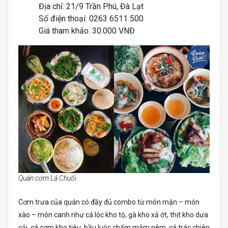
Địa chỉ: 21/9 Trần Phú, Đà Lạt
Số điện thoại: 0263 6511 500
Giá tham khảo: 30.000 VNĐ
Quán cơm Lá Chuối
Cơm trưa của quán có đầy đủ combo từ món mặn – món
xào – món canh như cá lóc kho tộ, gà kho xả ớt, thịt kho dưa
cải, cá cơm kho tiêu, bầu luộc chấm mắm nêm, cá trác chiên