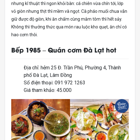
nhưng kĩ thuật thì ngon khỏi bàn: cá chiên vừa chín tới, lớp
vỏ giòn nhưng thịt thì mềm và ngọt. Cà pháo muối chua vẫn
giữ được độ giòn, khi ăn chấm cùng mắm tôm thì hết sảy.
Không thì thưởng thức qua món rau luộc kho quẹt, ăn chỉ có
hao cơm thôi.
Bếp 1985 – Quán cơm Đà Lạt hot
Địa chỉ: hẻm 25 Đ. Trần Phú, Phường 4, Thành
phố Đà Lạt, Lâm Đồng
Số điện thoại: 091 972 1263
Giá tham khảo: 45.000