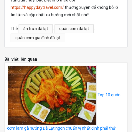
vùng đất này! Đặc biệt nhớ theo dõi
https://happydaytravel.com/
thường xuyên để không bỏ lỡ
tin tức và cập nhật xu hướng mới nhất nhé!
Thẻ:
ăn trưa đà lạt
,
quán cơm đà lạt
,
quán cơm gia đình đà lạt
Bài viết liên quan
Top 10 quán
cơm lam gà nướng Đà Lạt ngon chuẩn vị nhất định phải thử