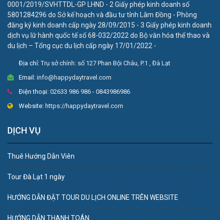
0001/2019/SVHTTDL-GP LHND - 2 Giấy phép kinh doanh số
5801284296 do Sở kế hoạch và đầu tư tỉnh Lâm Đồng - Phòng
đăng ký kinh doanh cấp ngày 28/09/2015 - 3 Giấy phép kinh doanh
dịch vụ lữ hành quốc tế số 68-032/2022 do Bộ văn hóa thể thao và
du lịch – Tổng cục du lịch cấp ngày 17/01/2022 -
Địa chỉ:
Trụ sở chính: số 127 Phan Bội Châu, P.1 , Đà Lạt
Email:
info@happydaytravel.com
Điện thoại:
02633 986 986 - 0843986986
Website:
https://happydaytravel.com
DỊCH VỤ
Thuê Hướng Dẫn Viên
Tour Đà Lạt 1 ngày
HƯỚNG DẪN ĐẶT TOUR DU LỊCH ONLINE TRÊN WEBSITE
HƯỚNG DẪN THANH TOÁN