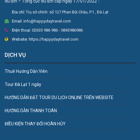
du lịch – Tổng cục du lịch cấp ngày 17/01/2022 -
Địa chỉ:
Trụ sở chính: số 127 Phan Bội Châu, P.1 , Đà Lạt
Email:
info@happydaytravel.com
Điện thoại:
02633 986 986 - 0843986986
Website:
https://happydaytravel.com
DỊCH VỤ
Thuê Hướng Dẫn Viên
Tour Đà Lạt 1 ngày
HƯỚNG DẪN ĐẶT TOUR DU LỊCH ONLINE TRÊN WEBSITE
HƯỚNG DẪN THANH TOÁN
ĐIỀU KIỆN THAY ĐỔI HOÀN HỦY