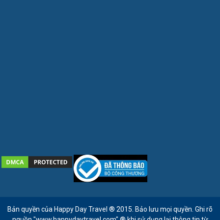
Bản quyền của Happy Day Travel ® 2015. Bảo lưu mọi quyền. Ghi rõ
nguồn "www.happydaytravel.com" ® khi sử dụng lại thông tin từ