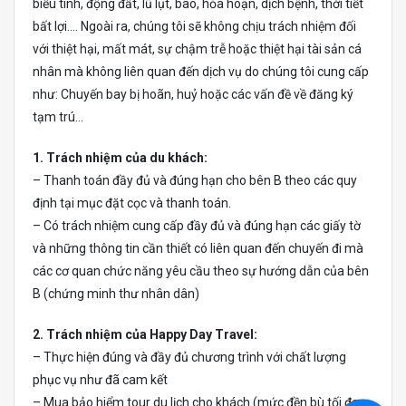
biểu tình, động đất, lũ lụt, bão, hỏa hoạn, dịch bệnh, thời tiết
bất lợi…. Ngoài ra, chúng tôi sẽ không chịu trách nhiệm đối
với thiệt hại, mất mát, sự chậm trễ hoặc thiệt hại tài sản cá
nhân mà không liên quan đến dịch vụ do chúng tôi cung cấp
như: Chuyến bay bị hoãn, huỷ hoặc các vấn đề về đăng ký
tạm trú…
1. Trách nhiệm của du khách:
– Thanh toán đầy đủ và đúng hạn cho bên B theo các quy
định tại mục đặt cọc và thanh toán.
– Có trách nhiệm cung cấp đầy đủ và đúng hạn các giấy tờ
và những thông tin cần thiết có liên quan đến chuyến đi mà
các cơ quan chức năng yêu cầu theo sự hướng dẫn của bên
B (chứng minh thư nhân dân)
2. Trách nhiệm của Happy Day Travel:
– Thực hiện đúng và đầy đủ chương trình với chất lượng
phục vụ như đã cam kết
– Mua bảo hiểm tour du lịch cho khách (mức đền bù tối đa: