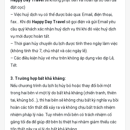
Happy Day Travel
sẽ không phạt tiền và hoàn lại số tiền đã
đặt cọc)
– Việc huỷ dịch vụ có thể được báo qua: Email, điện thoại,
fax… Khi đó
Happy Day Travel
sẽ gọi điện và gửi Email yêu
cầu quý khách xác nhận huỷ dịch vụ thì khi đó việc huỷ dịch
vụ mới được hoàn tất.
– Thời gian hủy chuyến du lịch được tính theo ngày làm việc
(không tính thứ 7, chủ nhật và các ngày lễ).
– Các điều kiện hủy vé như trên không áp dụng vào dịp Lễ,
Tết.
3. Trường hợp bất khả kháng:
Nếu chương trình du lịch bị hủy bỏ hoặc thay đổi bởi một
trong hai bên vì một lý do bất khả kháng (chiến tranh, thiên
tai, khủng bố…), thì hai bên sẽ không chịu bất kỳ nghĩa vụ bồi
hoàn các tổn thất đã xảy ra và không chịu bất trách nhiệm
nhiệm pháp lý nào. Tuy nhiên mỗi bên có trách nhiệm cố
gắng tối đa để giúp đỡ bên bị thiệt hại nhằm giảm thiểu các
tổn thất gây ra vì lý do bất khả kháng.