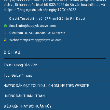
dịch vụ lữ hành quốc tế số 68-032/2022 do Bộ văn hóa thể thao và
du lịch – Tổng cục du lịch cấp ngày 17/01/2022 -
Địa chỉ:
Trụ sở chính: số 127 Phan Bội Châu, P.1 , Đà Lạt
Email:
info@happydaytravel.com
Điện thoại:
02633 986 986 - 0843986986
Website:
https://happydaytravel.com
DỊCH VỤ
Thuê Hướng Dẫn Viên
Tour Đà Lạt 1 ngày
HƯỚNG DẪN ĐẶT TOUR DU LỊCH ONLINE TRÊN WEBSITE
HƯỚNG DẪN THANH TOÁN
ĐIỀU KIỆN THAY ĐỔI HOÀN HỦY