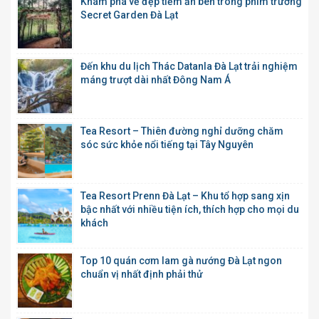
Khám phá vẻ đẹp tiềm ẩn bên trong phim trường
Secret Garden Đà Lạt
Đến khu du lịch Thác Datanla Đà Lạt trải nghiệm
máng trượt dài nhất Đông Nam Á
Tea Resort – Thiên đường nghỉ dưỡng chăm
sóc sức khỏe nổi tiếng tại Tây Nguyên
Tea Resort Prenn Đà Lạt – Khu tổ hợp sang xịn
bậc nhất với nhiều tiện ích, thích hợp cho mọi du
khách
Top 10 quán cơm lam gà nướng Đà Lạt ngon
chuẩn vị nhất định phải thử