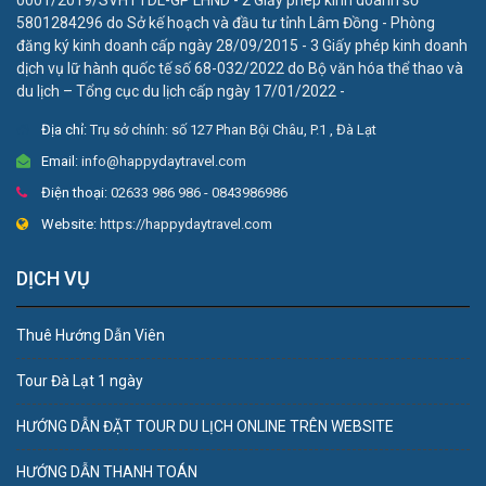
0001/2019/SVHTTDL-GP LHND - 2 Giấy phép kinh doanh số
5801284296 do Sở kế hoạch và đầu tư tỉnh Lâm Đồng - Phòng
đăng ký kinh doanh cấp ngày 28/09/2015 - 3 Giấy phép kinh doanh
dịch vụ lữ hành quốc tế số 68-032/2022 do Bộ văn hóa thể thao và
du lịch – Tổng cục du lịch cấp ngày 17/01/2022 -
Địa chỉ:
Trụ sở chính: số 127 Phan Bội Châu, P.1 , Đà Lạt
Email:
info@happydaytravel.com
Điện thoại:
02633 986 986 - 0843986986
Website:
https://happydaytravel.com
DỊCH VỤ
Thuê Hướng Dẫn Viên
Tour Đà Lạt 1 ngày
HƯỚNG DẪN ĐẶT TOUR DU LỊCH ONLINE TRÊN WEBSITE
HƯỚNG DẪN THANH TOÁN