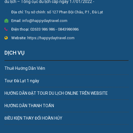
du lịch – Tổng cục du lịch cấp ngày 17/01/2022 -
Địa chỉ:
Trụ sở chính: số 127 Phan Bội Châu, P.1 , Đà Lạt
Email:
info@happydaytravel.com
Điện thoại:
02633 986 986 - 0843986986
Website:
https://happydaytravel.com
DỊCH VỤ
Thuê Hướng Dẫn Viên
Tour Đà Lạt 1 ngày
HƯỚNG DẪN ĐẶT TOUR DU LỊCH ONLINE TRÊN WEBSITE
HƯỚNG DẪN THANH TOÁN
ĐIỀU KIỆN THAY ĐỔI HOÀN HỦY