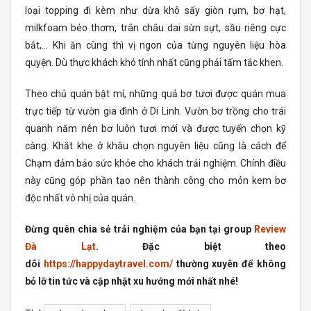
loại topping đi kèm như dừa khô sấy giòn rụm, bơ hạt,
milkfoam béo thơm, trân châu dai sừn sựt, sầu riêng cực
bắt,… Khi ăn cùng thì vị ngon của từng nguyên liệu hòa
quyện. Dù thực khách khó tính nhất cũng phải tấm tắc khen.
Theo chủ quán bật mí, những quả bơ tươi được quán mua
trực tiếp từ vườn gia đình ở Di Linh. Vườn bơ trồng cho trái
quanh năm nên bơ luôn tươi mới và được tuyển chọn kỹ
càng. Khắt khe ở khâu chọn nguyên liệu cũng là cách để
Chạm đảm bảo sức khỏe cho khách trải nghiệm. Chính điều
này cũng góp phần tạo nên thành công cho món kem bơ
độc nhất vô nhị của quán.
Đừng quên chia sẻ trải nghiệm của bạn tại group
Review
Đà Lạt
. Đặc biệt theo
dõi
https://happydaytravel.com/
thường xuyên để không
bỏ lỡ tin tức và cập nhật xu hướng mới nhất nhé!