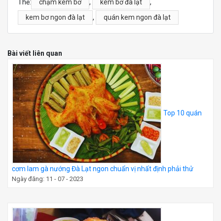
Thẻ:
chạm kem bơ
,
kem bơ đà lạt
,
kem bơ ngon đà lạt
,
quán kem ngon đà lạt
Bài viết liên quan
Top 10 quán
cơm lam gà nướng Đà Lạt ngon chuẩn vị nhất định phải thử
Ngày đăng: 11 - 07 - 2023