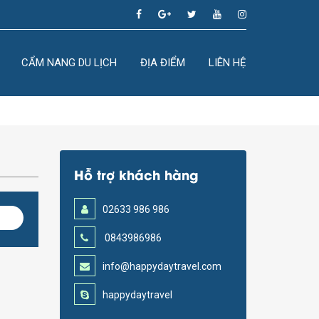
CẨM NANG DU LỊCH
ĐỊA ĐIỂM
LIÊN HỆ
Hỗ trợ khách hàng
02633 986 986
0843986986
info@happydaytravel.com
happydaytravel