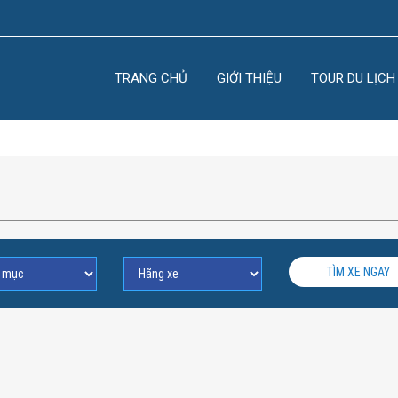
TRANG CHỦ
GIỚI THIỆU
TOUR DU LỊCH
TÌM XE NGAY