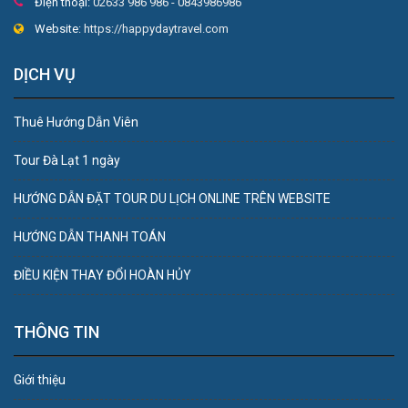
Điện thoại:
02633 986 986 - 0843986986
Website:
https://happydaytravel.com
DỊCH VỤ
Thuê Hướng Dẫn Viên
Tour Đà Lạt 1 ngày
HƯỚNG DẪN ĐẶT TOUR DU LỊCH ONLINE TRÊN WEBSITE
HƯỚNG DẪN THANH TOÁN
ĐIỀU KIỆN THAY ĐỔI HOÀN HỦY
THÔNG TIN
Giới thiệu