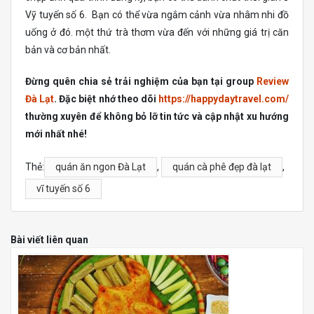
Vỹ tuyến số 6. Bạn có thể vừa ngắm cảnh vừa nhâm nhi đồ
uống ở đó. một thứ trà thơm vừa đến với những giá trị căn
bản và cơ bản nhất.
Đừng quên chia sẻ trải nghiệm của bạn tại group
Review
Đà Lạt
. Đặc biệt nhớ theo dõi
https://happydaytravel.com/
thường xuyên để không bỏ lỡ tin tức và cập nhật xu hướng
mới nhất nhé!
Thẻ:
quán ăn ngon Đà Lạt
,
quán cà phê đẹp đà lạt
,
vĩ tuyến số 6
Bài viết liên quan