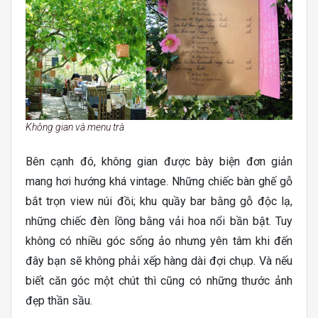
Không gian và menu trà
Bên cạnh đó, không gian được bày biện đơn giản
mang hơi hướng khá vintage. Những chiếc bàn ghế gỗ
bắt trọn view núi đồi; khu quầy bar bằng gỗ độc lạ,
những chiếc đèn lồng bằng vải hoa nổi bần bật. Tuy
không có nhiều góc sống ảo nhưng yên tâm khi đến
đây bạn sẽ không phải xếp hàng dài đợi chụp. Và nếu
biết căn góc một chút thì cũng có những thước ảnh
đẹp thần sầu.