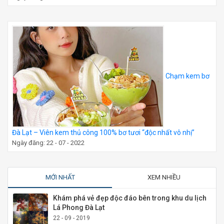
Chạm kem bơ
Đà Lạt – Viên kem thủ công 100% bơ tươi “độc nhất vô nhị”
Ngày đăng: 22 - 07 - 2022
MỚI NHẤT
XEM NHIỀU
Khám phá vẻ đẹp độc đáo bên trong khu du lịch
Lá Phong Đà Lạt
22 - 09 - 2019