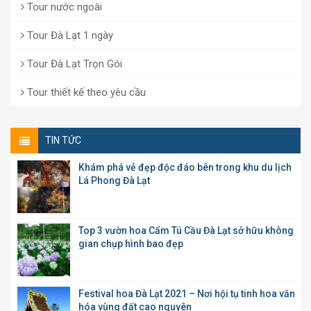
Tour nước ngoài
Tour Đà Lạt 1 ngày
Tour Đà Lạt Trọn Gói
Tour thiết kế theo yêu cầu
TIN TỨC
Khám phá vẻ đẹp độc đáo bên trong khu du lịch
Lá Phong Đà Lạt
Top 3 vườn hoa Cẩm Tú Cầu Đà Lạt sở hữu không
gian chụp hình bao đẹp
Festival hoa Đà Lạt 2021 – Nơi hội tụ tinh hoa văn
hóa vùng đất cao nguyên