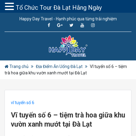
Tổ Chức Tour Đà Lạt Hằng Ngày
Happy Day Travel - Hạnh phúc qua từng trải nghiệm
Trang chủ
Địa Điểm Ăn Uống Đà Lạt
Vĩ tuyến số 6 – tiệm
trà hoa giữa khu vườn xanh mướt tại Đà Lạt
vĩ tuyến số 6
Vĩ tuyến số 6 – tiệm trà hoa giữa khu
vườn xanh mướt tại Đà Lạt