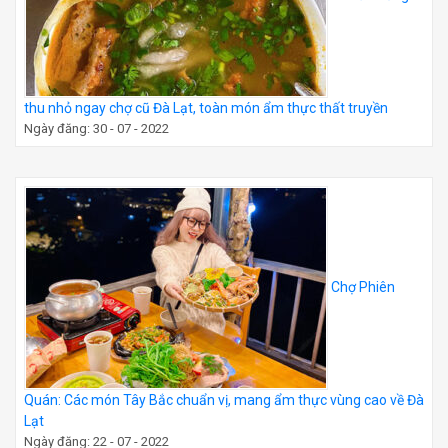
thu nhỏ ngay chợ cũ Đà Lạt, toàn món ẩm thực thất truyền
Ngày đăng: 30 - 07 - 2022
Chợ Phiên
Quán: Các món Tây Bắc chuẩn vị, mang ẩm thực vùng cao về Đà
Lạt
Ngày đăng: 22 - 07 - 2022