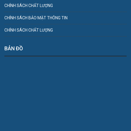
CHÍNH SÁCH CHẤT LƯỢNG
CHÍNH SÁCH BẢO MẬT THÔNG TIN
CHÍNH SÁCH CHẤT LƯỢNG
BẢN ĐỒ