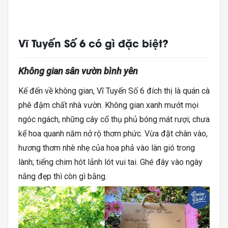
Vĩ Tuyến Số 6 có gì đặc biệt?
Không gian sân vườn bình yên
Kế đến về không gian, Vĩ Tuyến Số 6 đích thị là quán cà
phê đậm chất nhà vườn. Không gian xanh mướt mọi
ngóc ngách, những cây cổ thụ phủ bóng mát rượi; chưa
kể hoa quanh năm nở rộ thơm phức. Vừa đặt chân vào,
hương thơm nhè nhẹ của hoa phả vào làn gió trong
lành; tiếng chim hót lảnh lót vui tai. Ghé đây vào ngày
nắng đẹp thì còn gì bằng.