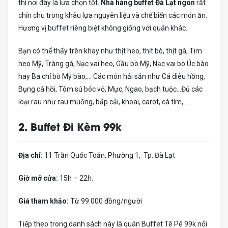
thì nơi đây là lựa chọn tốt.
Nhà hàng buffet Đà Lạt ngon
rất
chỉn chu trong khâu lựa nguyên liệu và chế biến các món ăn.
Hương vị buffet riêng biệt không giống với quán khác.
Bạn có thể thấy trên khay như thịt heo, thịt bò, thịt gà, Tim
heo Mỹ, Tràng gà, Nạc vai heo, Gầu bò Mỹ, Nạc vai bò Úc bào
hay Ba chỉ bò Mỹ bào,… Các món hải sản như Cá diêu hồng,
Bụng cá hồi, Tôm sú bóc vỏ, Mực, Ngao, bạch tuộc…Đủ các
loại rau như rau muống, bắp cải, khoai, carot, cà tím, ….
2. Buffet Đi Kèm 99k
Địa chỉ:
11 Trần Quốc Toản, Phường 1, Tp. Đà Lạt
Giờ mở cửa:
15h – 22h.
Giá tham khảo:
Từ 99.000 đồng/người
Tiếp theo trong danh sách này là quán Buffet Tê Pê 99k nổi