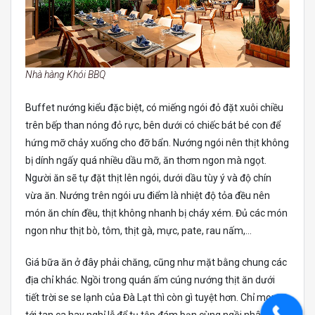
Nhà hàng Khói BBQ
Buffet nướng kiểu đặc biệt, có miếng ngói đỏ đặt xuôi chiều
trên bếp than nóng đỏ rực, bên dưới có chiếc bát bé con để
hứng mỡ chảy xuống cho đỡ bẩn. Nướng ngói nên thịt không
bị dính ngấy quá nhiều dầu mỡ, ăn thơm ngon mà ngọt.
Người ăn sẽ tự đặt thịt lên ngói, dưới dầu tùy ý và độ chín
vừa ăn. Nướng trên ngói ưu điểm là nhiệt độ tỏa đều nên
món ăn chín đều, thịt không nhanh bị cháy xém. Đủ các món
ngon như thịt bò, tôm, thịt gà, mực, pate, rau nấm,…
Giá bữa ăn ở đây phải chăng, cũng như mặt bằng chung các
địa chỉ khác. Ngồi trong quán ấm cúng nướng thịt ăn dưới
tiết trời se se lạnh của Đà Lạt thì còn gì tuyệt hơn. Chỉ mong
tới tan ca hay nghỉ lễ để tụ tập đám bạn cùng ngồi nhâm nhi