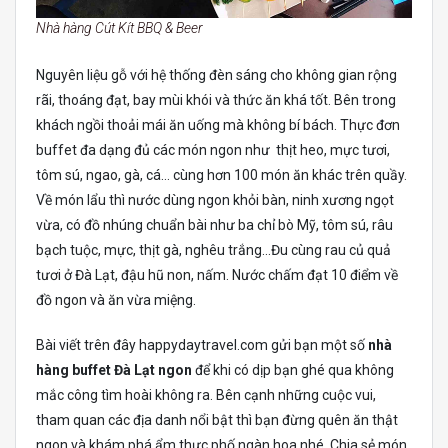
Nhà hàng Cút Kít BBQ & Beer
Nguyên liệu gỗ với hệ thống đèn sáng cho không gian rộng
rãi, thoáng đạt, bay mùi khói và thức ăn khá tốt. Bên trong
khách ngồi thoải mái ăn uống mà không bí bách. Thực đơn
buffet đa dạng đủ các món ngon như thịt heo, mực tươi,
tôm sú, ngao, gà, cá… cùng hơn 100 món ăn khác trên quầy.
Về món lẩu thì nước dùng ngon khỏi bàn, ninh xương ngọt
vừa, có đồ nhúng chuẩn bài như ba chỉ bò Mỹ, tôm sú, râu
bạch tuộc, mực, thịt gà, nghêu trắng…Đu cùng rau củ quả
tươi ở Đà Lạt, đậu hũ non, nấm. Nước chấm đạt 10 điểm về
đồ ngon và ăn vừa miệng.
Bài viết trên đây happydaytravel.com gửi bạn một số
nhà
hàng buffet Đà Lạt ngon
để khi có dịp bạn ghé qua không
mắc công tìm hoài không ra. Bên cạnh những cuộc vui,
tham quan các địa danh nổi bật thì bạn đừng quên ăn thật
ngon và khám phá ẩm thực phố ngàn hoa nhé. Chia sẻ món