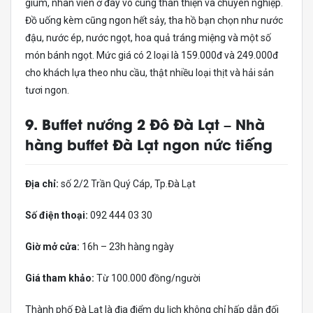
giùm, nhân viên ở đây vô cùng thân thiện và chuyên nghiệp.
Đồ uống kèm cũng ngon hết sảy, tha hồ bạn chọn như nước
đậu, nước ép, nước ngọt, hoa quả tráng miệng và một số
món bánh ngọt. Mức giá có 2 loại là 159.000đ và 249.000đ
cho khách lựa theo nhu cầu, thật nhiều loại thịt và hải sản
tươi ngon.
9. Buffet nướng 2 Đô Đà Lạt –
Nhà
hàng buffet Đà Lạt ngon nức tiếng
Địa chỉ:
số 2/2 Trần Quý Cáp, Tp.Đà Lạt
Số điện thoại:
092 444 03 30
Giờ mở cửa:
16h – 23h hàng ngày
Giá tham khảo:
Từ 100.000 đồng/người
Thành phố Đà Lạt là địa điểm du lịch không chỉ hấp dẫn đối