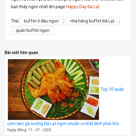
bạn thấy ngon nhất lên page
Happy Day Đà Lạt
.
Thẻ:
buffet ở đâu ngon
,
nhà hàng buffet Đà Lạt
,
quán buffet ngon
Bài viết liên quan
Top 10 quán
cơm lam gà nướng Đà Lạt ngon chuẩn vị nhất định phải thử
Ngày đăng: 11 - 07 - 2023