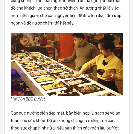
cũng không lo hết bàn ngồi ăn. Menu ăn đa dạng, thoải mái
đồ cho khách lựa chọn theo sở thích. Ấn tượng nhất là việc
nêm nếm gia vị cho các nguyên liệu để đưa lên đĩa, tẩm ướp
ngon và đồ nước chấm thì hết sảy.
Hai Còn BBQ Buffet
Các que nướng xiên đẹp mắt, bày biện hợp lý, sạch sẽ và an
toàn cho sức khỏe. Đồ ăn không chỉ ngon miệng mà còn
thỏa sức chụp hình nữa. Nếu bạn thích các món lẩu buffet