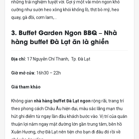
những trải nghiệm tuyệt vời. Gợi ý một vài món ngon khó
cưỡng như sườn heo xông khói khổng lồ, thịt bò mỹ, heo
quay, gà đồi, cơm lam,…
3. Buffet Garden Ngon BBQ –
Nhà
hàng buffet Đà Lạt ăn là ghiền
Địa chỉ:
17 Nguyễn Chí Thanh, Tp. Đà Lạt
Giờ mở cửa:
16h30 – 22h
Giá tham khảo
Không gian
nhà hàng buffet Đà Lạt ngon
rộng rãi, trang trí
theo phong cách Châu Âu hiện đại, màu sắc lãng mạn thu
hút ghi điểm từ ngay lần đầu khách bước vào. Vị trí của quán
thuận lợi nằm ngay mặt đường lớn gần trung tâm, bên hồ
Xuân Hương, chợ Đà Lạt nên tiện cho bạn đi đâu đó rồi về