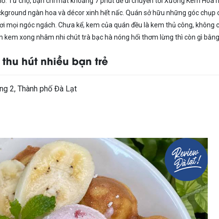
hố. Từ chợ, bạn chỉ mất khoảng 7 phút để di chuyển tới Xưởng Kem Hoa
 background ngàn hoa và décor xinh hết nấc. Quán sở hữu những góc chụp 
ươi mọi ngóc ngách. Chưa kể, kem của quán đều là kem thủ công, không 
n kem xong nhâm nhi chút trà bạc hà nóng hổi thơm lừng thì còn gì bằn
hu hút nhiều bạn trẻ
ng 2, Thành phố Đà Lạt