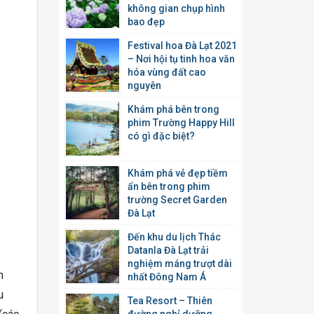
không gian chụp hình
bao đẹp
Festival hoa Đà Lạt 2021
– Nơi hội tụ tinh hoa văn
hóa vùng đất cao
nguyên
Khám phá bên trong
phim Trường Happy Hill
có gì đặc biệt?
Khám phá vẻ đẹp tiềm
ẩn bên trong phim
trường Secret Garden
Đà Lạt
Đến khu du lịch Thác
Datanla Đà Lạt trải
nghiệm máng trượt dài
n
nhất Đông Nam Á
u
Tea Resort – Thiên