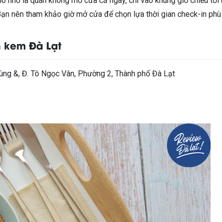
ho nhỏ là quán không mở cửa cả ngày, chỉ vào khung giờ chiều tối 
 Bạn nên tham khảo giờ mở cửa để chọn lựa thời gian check-in phù
n kem Đà Lạt
ùng &, Đ. Tô Ngọc Vân, Phường 2, Thành phố Đà Lạt