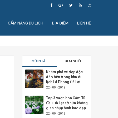
CẨM NANG DU LỊCH
ĐỊA ĐIỂM
LIÊN HỆ
MỚI NHẤT
XEM NHIỀU
Khám phá vẻ đẹp độc
đáo bên trong khu du
lịch Lá Phong Đà Lạt
22 - 09 - 2019
Top 3 vườn hoa Cẩm Tú
Cầu Đà Lạt sở hữu không
gian chụp hình bao đẹp
22 - 09 - 2019