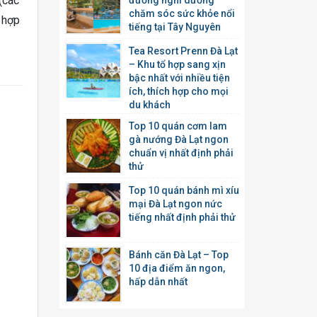
(các
đường nghỉ dưỡng
chăm sóc sức khỏe nổi
 hợp
tiếng tại Tây Nguyên
Tea Resort Prenn Đà Lạt
– Khu tổ hợp sang xịn
bậc nhất với nhiều tiện
ích, thích hợp cho mọi
du khách
Top 10 quán cơm lam
gà nướng Đà Lạt ngon
chuẩn vị nhất định phải
thử
Top 10 quán bánh mì xíu
mại Đà Lạt ngon nức
tiếng nhất định phải thử
Bánh căn Đà Lạt – Top
10 địa điểm ăn ngon,
hấp dẫn nhất