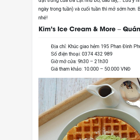
đặt trưng của Đà Lạt như bơ, dâu tây,… Lưu ý n
ngày trong tuần) và cuối tuần thì mở sớm hơn.
nhé!
Kim’s Ice Cream & More – Quá
Địa chỉ: Khúc giao hẻm 195 Phan Đình Ph
Số điện thoại: 0374 432 989
Giờ mở cửa: 9h30 – 21h30
Giá tham khảo: 10.000 – 50.000 VNĐ