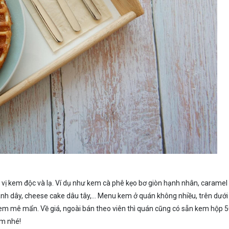
vị kem độc và lạ. Ví dụ như kem cà phê kẹo bơ giòn hạnh nhân, caramel
anh dây, cheese cake dâu tây,… Menu kem ở quán không nhiều, trên dưới 
 em mê mẩn. Về giá, ngoài bán theo viên thì quán cũng có sẵn kem hộp 
ệm nhé!