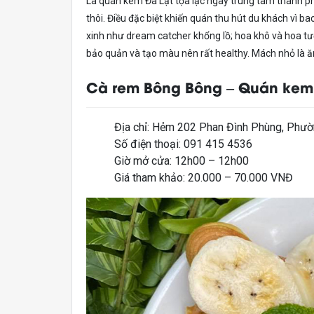
Là quán kem Đà Lạt tọa lạc ngay trung tâm thành p
thôi. Điều đặc biệt khiến quán thu hút du khách vì
xinh như dream catcher khổng lồ; hoa khô và hoa t
bảo quản và tạo màu nên rất healthy. Mách nhỏ là ă
Cà rem Bông Bông – Quán kem t
Địa chỉ: Hẻm 202 Phan Đình Phùng, Phườ
Số điện thoại: 091 415 4536
Giờ mở cửa: 12h00 – 12h00
Giá tham khảo: 20.000 – 70.000 VNĐ