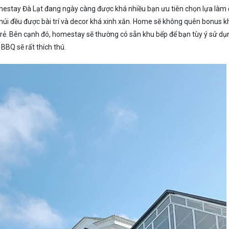
 homestay Đà Lạt đang ngày càng được khá nhiều bạn ưu tiên chọn lựa làm
ố núi đều được bài trí và decor khá xinh xắn. Home sẽ không quên bonus k
trẻ. Bên cạnh đó, homestay sẽ thường có sẵn khu bếp để bạn tùy ý sử dụn
BBQ sẽ rất thích thú.