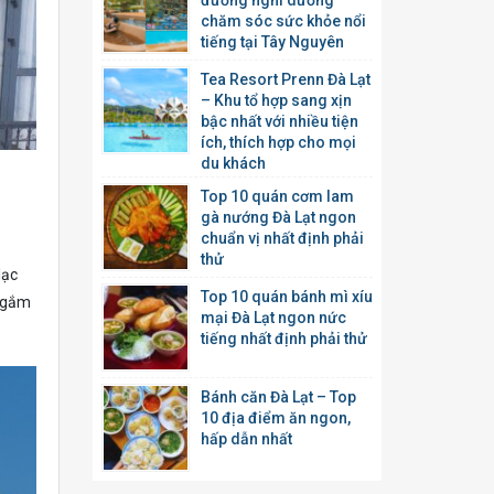
đường nghỉ dưỡng
chăm sóc sức khỏe nổi
tiếng tại Tây Nguyên
Tea Resort Prenn Đà Lạt
– Khu tổ hợp sang xịn
bậc nhất với nhiều tiện
ích, thích hợp cho mọi
du khách
Top 10 quán cơm lam
gà nướng Đà Lạt ngon
chuẩn vị nhất định phải
thử
lạc
Top 10 quán bánh mì xíu
 ngắm
mại Đà Lạt ngon nức
tiếng nhất định phải thử
Bánh căn Đà Lạt – Top
10 địa điểm ăn ngon,
hấp dẫn nhất