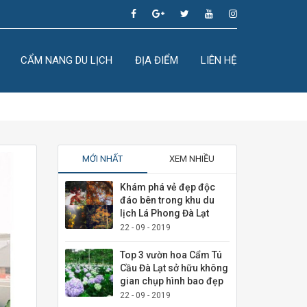
CẨM NANG DU LỊCH
ĐỊA ĐIỂM
LIÊN HỆ
MỚI NHẤT
XEM NHIỀU
Khám phá vẻ đẹp độc
đáo bên trong khu du
lịch Lá Phong Đà Lạt
22 - 09 - 2019
Top 3 vườn hoa Cẩm Tú
Cầu Đà Lạt sở hữu không
gian chụp hình bao đẹp
22 - 09 - 2019