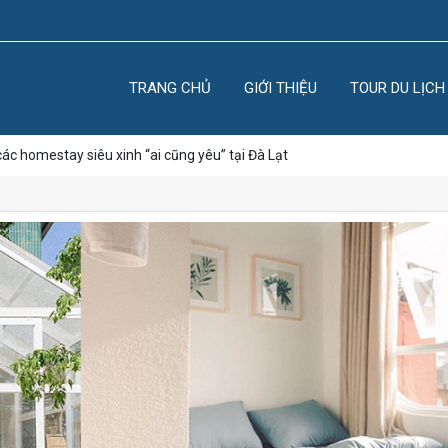
TRANG CHỦ
GIỚI THIỆU
TOUR DU LỊCH
các homestay siêu xinh “ai cũng yêu” tại Đà Lạt