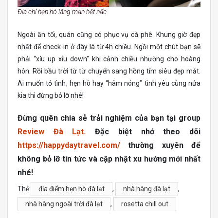
Địa chỉ hẹn hò lãng mạn hết nấc
Ngoài ăn tối, quán cũng có phục vụ cà phê. Khung giờ đẹp
nhất để check-in ở đây là từ 4h chiều. Ngồi một chút bạn sẽ
phải “xỉu up xỉu down” khi cảnh chiều nhường cho hoàng
hôn. Rồi bầu trời từ từ chuyển sang hồng tím siêu đẹp mắt.
Ai muốn tỏ tình, hẹn hò hay “hâm nóng” tình yêu cùng nửa
kia thì đừng bỏ lỡ nhé!
Đừng quên chia sẻ trải nghiệm của bạn tại group
Review Đà Lạt.
Đặc biệt nhớ theo dõi
https://happydaytravel.com/
thường xuyên để
không bỏ lỡ tin tức và cập nhật xu hướng mới nhất
nhé!
Thẻ:
địa điểm hẹn hò đà lạt
,
nhà hàng đà lạt
,
nhà hàng ngoài trời đà lạt
,
rosetta chill out