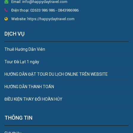
Email:
info@happydaytravel.com
Điện thoại:
02633 986 986 - 0843986986
Website:
https://happydaytravel.com
DỊCH VỤ
Thuê Hướng Dẫn Viên
Tour Đà Lạt 1 ngày
HƯỚNG DẪN ĐẶT TOUR DU LỊCH ONLINE TRÊN WEBSITE
HƯỚNG DẪN THANH TOÁN
ĐIỀU KIỆN THAY ĐỔI HOÀN HỦY
THÔNG TIN