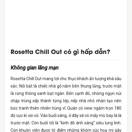
Rosetta Chill Out có gì hấp dẫn?
Không gian lãng mạn
Rosetta Chill Out mang tới cho thực khách ấn tượng khá sâu
sắc. Nổi bật là chiếc nhà gỗ nằm bên thung lũng, trước mặt
là rừng thông xanh bạt ngàn. Bên cạnh đó, những ngọn núi
chập trùng xếp thành từng lớp; nếp nhà nhỏ nhắn tạo nên
bức tranh thiên nhiên hùng vĩ. Quán có view ngắm trọn 180
độ cực kì xịn xò. Vào buổi sáng, ở đây sẽ có mây mù bay là là
trước mặt. Còn buổi tối là “kinh đô ánh sáng” siêu lung linh.
Còn khuôn viên được tô điểm những khóm cúc hoạ mi gây