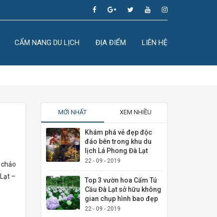
CẨM NANG DU LỊCH
ĐỊA ĐIỂM
LIÊN HỆ
MỚI NHẤT
XEM NHIỀU
Khám phá vẻ đẹp độc
đáo bên trong khu du
lịch Lá Phong Đà Lạt
22 - 09 - 2019
 chảo
 Lạt –
Top 3 vườn hoa Cẩm Tú
Cầu Đà Lạt sở hữu không
gian chụp hình bao đẹp
22 - 09 - 2019