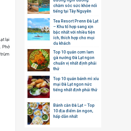
đường nghỉ dưỡng
chăm sóc sức khỏe nổi
tiếng tại Tây Nguyên
Tea Resort Prenn Đà Lạt
– Khu tổ hợp sang xịn
bậc nhất với nhiều tiện
ích, thích hợp cho mọi
ạt lại
du khách
k. Phở
Top 10 quán cơm lam
“trùm
gà nướng Đà Lạt ngon
chuẩn vị nhất định phải
thử
Top 10 quán bánh mì xíu
mại Đà Lạt ngon nức
tiếng nhất định phải thử
Bánh căn Đà Lạt – Top
10 địa điểm ăn ngon,
hấp dẫn nhất