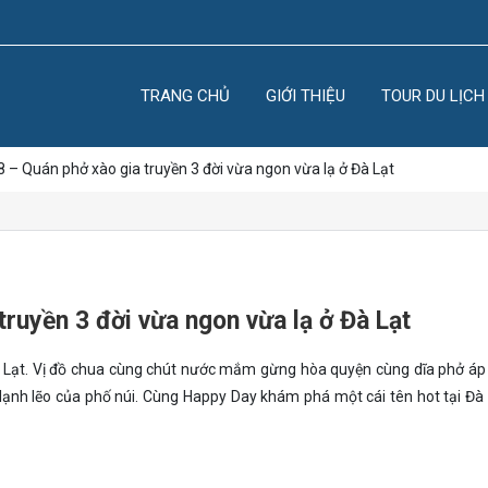
TRANG CHỦ
GIỚI THIỆU
TOUR DU LỊCH
 – Quán phở xào gia truyền 3 đời vừa ngon vừa lạ ở Đà Lạt
ruyền 3 đời vừa ngon vừa lạ ở Đà Lạt
 Lạt. Vị đồ chua cùng chút nước mắm gừng hòa quyện cùng dĩa phở áp
i lạnh lẽo của phố núi. Cùng Happy Day khám phá một cái tên hot tại Đà