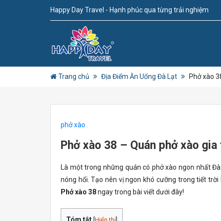
Happy Day Travel - Hạnh phúc qua từng trải nghiệm
Trang chủ
Địa Điểm Ăn Uống Đà Lạt
Phở xào 38
phở xào
Phở xào 38 – Quán phở xào gia t
Là một trong những quán có phở xào ngon nhất Đà
nóng hổi. Tạo nên vị ngon khó cưỡng trong tiết trờ
Phở xào 38
ngay trong bài viết dưới đây!
Tóm tắt
[
Hiển thị
]