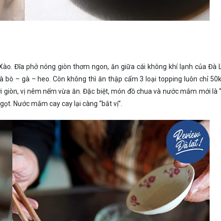
Xào. Đĩa phở nóng giòn thơm ngon, ăn giữa cái không khí lạnh của Đà L
à bò – gà – heo. Còn không thì ăn thập cẩm 3 loại topping luôn chỉ 50
 giòn, vị nêm nếm vừa ăn. Đặc biệt, món đồ chua và nước mắm mới là 
ọt. Nước mắm cay cay lại càng “bắt vị”.