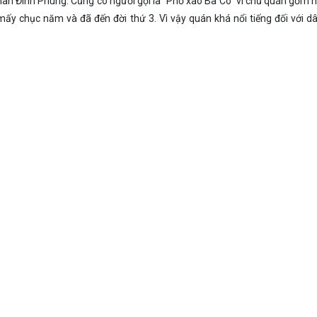
Phan Đình Phùng. Cũng có người gọi là “Phở xào Ba Cô” vì chủ quán gồm h
 chục năm và đã đến đời thứ 3. Vì vậy quán khá nổi tiếng đối với dâ