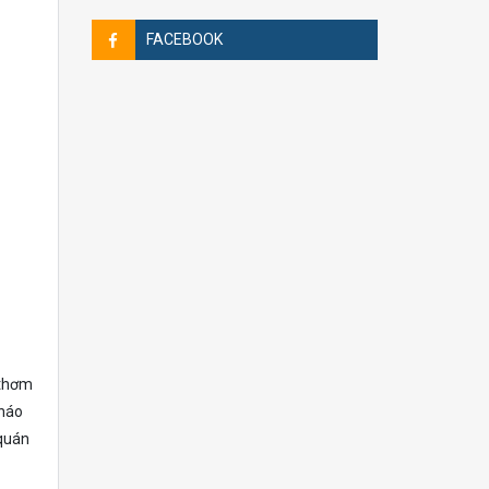
FACEBOOK
 thơm
cháo
 quán