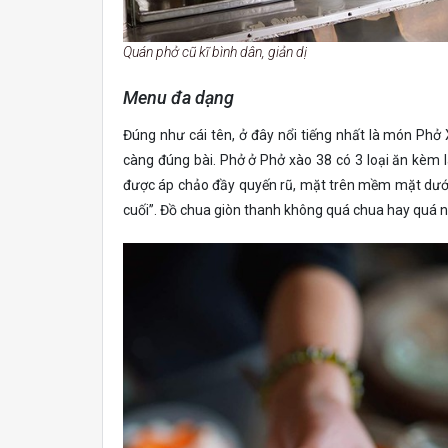
Quán phở cũ kĩ bình dân, giản dị
Menu đa dạng
Đúng như cái tên, ở đây nổi tiếng nhất là món Phở 
càng đúng bài. Phở ở Phở xào 38 có 3 loại ăn kèm l
được áp chảo đầy quyến rũ, mặt trên mềm mặt dưới
cuối”. Đồ chua giòn thanh không quá chua hay quá ng