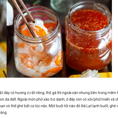
ắt dày có hương vị rất riêng; thịt gà thì ngoài săn nhưng bên trong mềm
 da diết. Ngoài món phở xào trứ danh, ở đây còn có xôi/phở/miến và 
ạn có thể ghé bất cứ lúc nào. Một buổi tối nào đó Đà Lạt lạnh buốt, ghé
bằng.