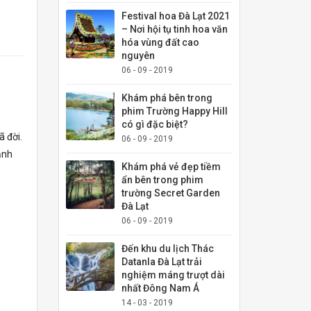
Festival hoa Đà Lạt 2021
– Nơi hội tụ tinh hoa văn
hóa vùng đất cao
nguyên
06 - 09 - 2019
Khám phá bên trong
phim Trường Happy Hill
có gì đặc biệt?
 đời.
06 - 09 - 2019
ạnh
Khám phá vẻ đẹp tiềm
ẩn bên trong phim
trường Secret Garden
Đà Lạt
06 - 09 - 2019
Đến khu du lịch Thác
Datanla Đà Lạt trải
nghiệm máng trượt dài
nhất Đông Nam Á
14 - 03 - 2019