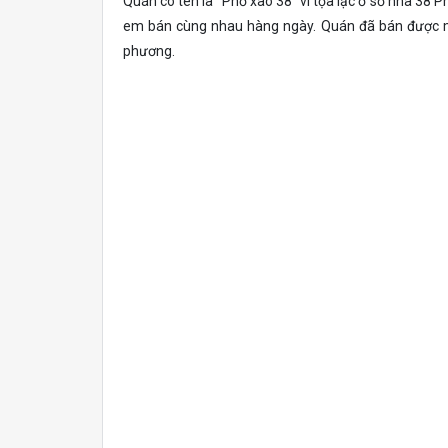
Quán có tên là “Phở xào 38” vì tọa lạc ở số nhà 38 
em bán cùng nhau hàng ngày. Quán đã bán được mấy
phương.