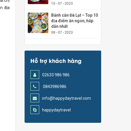
ai chị
10 - 07 - 2023
n địa
Bánh căn Đà Lạt – Top 10
địa điểm ăn ngon, hấp
dẫn nhất
08 - 07 - 2023
Hỗ trợ khách hàng
02633 986 986
0843986986
info@happydaytravel.com
happydaytravel