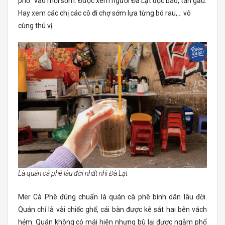
phố” vào mỗi sớm. Được xem người Đà Lạt đọc báo, tán gẫu.
Hay xem các chị các cô đi chợ sớm lựa từng bó rau,… vô
cùng thú vị.
Là quán cà phê lâu đời nhất nhì Đà Lạt
Mer Cà Phê đúng chuẩn là quán cà phê bình dân lâu đời.
Quán chỉ là vài chiếc ghế, cái bàn được kê sát hai bên vách
hẻm. Quán không có mái hiên nhưng bù lại được ngắm phố