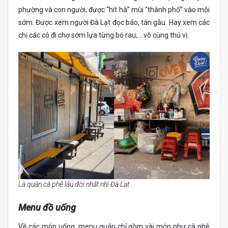
phường và con người, được “hít hà” mùi “thành phố” vào mỗi
sớm. Được xem người Đà Lạt đọc báo, tán gẫu. Hay xem các
chị các cô đi chợ sớm lựa từng bó rau,… vô cùng thú vị.
Là quán cà phê lâu đời nhất nhì Đà Lạt
Menu đồ uống
Về các món uống, menu quán chỉ gồm vài món như cà phê