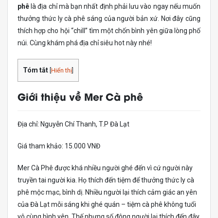
phê
là địa chỉ mà bạn nhất định phải lưu vào ngay nếu muốn
thưởng thức ly cà phê sáng của người bản xứ. Nơi đây cũng
thích hợp cho hội “chill” tìm một chốn bình yên giữa lòng phố
núi. Cùng khám phá địa chỉ siêu hot này nhé!
Tóm tắt
[
Hiển thị
]
Giới thiệu về Mer Cà phê
Địa chỉ: Nguyễn Chí Thanh, T.P Đà Lạt
Giá tham khảo: 15.000 VNĐ
Mer Cà Phê được khá nhiều người ghé đến vì cứ người này
truyền tai người kia. Họ thích đến tiệm để thưởng thức ly cà
phê mộc mạc, bình dị. Nhiều người lại thích cảm giác an yên
của Đà Lạt mỗi sáng khi ghé quán – tiệm cà phê không tuổi
vô cùng bình yên. Thế nhưng số đông người lại thích đến đây