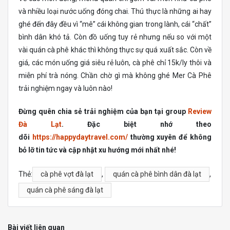
và nhiều loại nước uống đóng chai. Thú thực là những ai hay
ghé đến đây đều vì “mê” cái không gian trong lành, cái “chất”
bình dân khó tả. Còn đồ uống tuy rẻ nhưng nếu so với một
vài quán cà phê khác thì không thực sự quá xuất sắc. Còn về
giá, các món uống giá siêu rẻ luôn, cà phê chỉ 15k/ly thôi và
miễn phí trà nóng. Chần chờ gì mà không ghé Mer Cà Phê
trải nghiệm ngay và luôn nào!
Đừng quên chia sẻ trải nghiệm của bạn tại group
Review
Đà Lạt
. Đặc biệt nhớ theo
dõi
https://happydaytravel.com/
thường xuyên để không
bỏ lỡ tin tức và cập nhật xu hướng mới nhất nhé!
Thẻ:
cà phê vợt đà lạt
,
quán cà phê bình dân đà lạt
,
quán cà phê sáng đà lạt
Bài viết liên quan