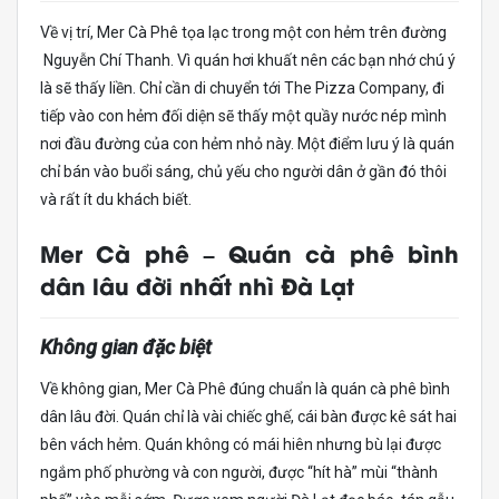
Về vị trí, Mer Cà Phê tọa lạc trong một con hẻm trên đường
Nguyễn Chí Thanh. Vì quán hơi khuất nên các bạn nhớ chú ý
là sẽ thấy liền. Chỉ cần di chuyển tới The Pizza Company, đi
tiếp vào con hẻm đối diện sẽ thấy một quầy nước nép mình
nơi đầu đường của con hẻm nhỏ này. Một điểm lưu ý là quán
chỉ bán vào buổi sáng, chủ yếu cho người dân ở gần đó thôi
và rất ít du khách biết.
Mer Cà phê – Quán cà phê bình
dân lâu đời nhất nhì Đà Lạt
Không gian đặc biệt
Về không gian, Mer Cà Phê đúng chuẩn là quán cà phê bình
dân lâu đời. Quán chỉ là vài chiếc ghế, cái bàn được kê sát hai
bên vách hẻm. Quán không có mái hiên nhưng bù lại được
ngắm phố phường và con người, được “hít hà” mùi “thành