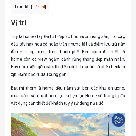
Tóm tắt
[
Hiển thị
]
Vị trí
Tuy là homestay Đà Lạt đẹp sở hữu vườn nông sản, trái cây,
dâu tây hay hoa cỏ ngập tràn nhưng tất cả điểm lưu trú này
đều ở trong trung tâm thành phố. Bên cạnh đó, một số
home còn có view ngắm cảnh rừng thông đẹp mãn nhãn.
Hay nằm siêu gần các địa điểm du lịch, quán cà phê check-in
xịn. Đảm bảo đi đâu cũng gần.
Bật mí thêm là home đều nằm sát bên các khu ăn uống,
mua sắm sầm uất nên cực kì tiện lợi. Home sẽ trang bị đủ
vật dụng cần thiết để khách tùy ý sử dụng nữa đó.