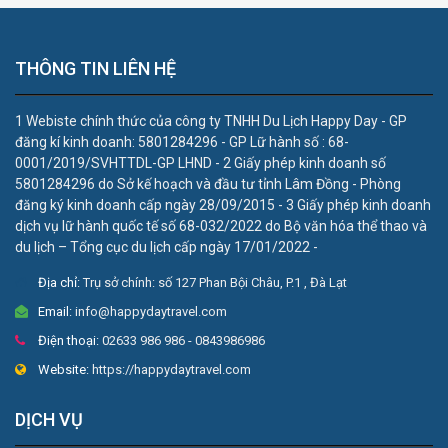
THÔNG TIN LIÊN HỆ
1 Webiste chính thức của công ty TNHH Du Lịch Happy Day - GP
đăng kí kinh doanh: 5801284296 - GP Lữ hành số : 68-
0001/2019/SVHTTDL-GP LHND - 2 Giấy phép kinh doanh số
5801284296 do Sở kế hoạch và đầu tư tỉnh Lâm Đồng - Phòng
đăng ký kinh doanh cấp ngày 28/09/2015 - 3 Giấy phép kinh doanh
dịch vụ lữ hành quốc tế số 68-032/2022 do Bộ văn hóa thể thao và
du lịch – Tổng cục du lịch cấp ngày 17/01/2022 -
Địa chỉ:
Trụ sở chính: số 127 Phan Bội Châu, P.1 , Đà Lạt
Email:
info@happydaytravel.com
Điện thoại:
02633 986 986 - 0843986986
Website:
https://happydaytravel.com
DỊCH VỤ