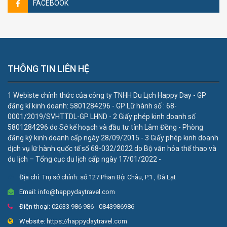
FACEBOOK
THÔNG TIN LIÊN HỆ
1 Webiste chính thức của công ty TNHH Du Lịch Happy Day - GP
đăng kí kinh doanh: 5801284296 - GP Lữ hành số : 68-
0001/2019/SVHTTDL-GP LHND - 2 Giấy phép kinh doanh số
5801284296 do Sở kế hoạch và đầu tư tỉnh Lâm Đồng - Phòng
đăng ký kinh doanh cấp ngày 28/09/2015 - 3 Giấy phép kinh doanh
dịch vụ lữ hành quốc tế số 68-032/2022 do Bộ văn hóa thể thao và
du lịch – Tổng cục du lịch cấp ngày 17/01/2022 -
Địa chỉ:
Trụ sở chính: số 127 Phan Bội Châu, P.1 , Đà Lạt
Email:
info@happydaytravel.com
Điện thoại:
02633 986 986 - 0843986986
Website:
https://happydaytravel.com