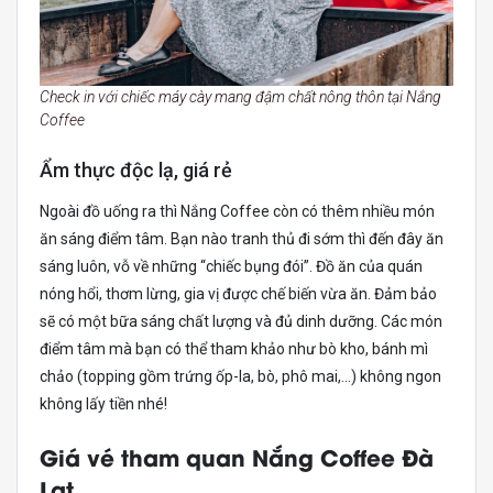
Check in với chiếc máy cày mang đậm chất nông thôn tại Nắng
Coffee
Ẩm thực độc lạ, giá rẻ
Ngoài đồ uống ra thì Nắng Coffee còn có thêm nhiều món
ăn sáng điểm tâm. Bạn nào tranh thủ đi sớm thì đến đây ăn
sáng luôn, vỗ về những “chiếc bụng đói”. Đồ ăn của quán
nóng hổi, thơm lừng, gia vị được chế biến vừa ăn. Đảm bảo
sẽ có một bữa sáng chất lượng và đủ dinh dưỡng. Các món
điểm tâm mà bạn có thể tham khảo như bò kho, bánh mì
chảo (topping gồm trứng ốp-la, bò, phô mai,…) không ngon
không lấy tiền nhé!
Giá vé tham quan Nắng Coffee Đà
Lạt