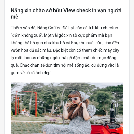
Nắng xin chào sở hữu View check in vạn người
mê
Thêm vào đó, Nắng Coffee Đà Lạt còn có ti tỉ khu check in
“đếm không xuể”. Một vài góc xịn sò cực phẩm mà bạn
không thể bỏ qua như khu hồ cá Koi; khu nuôi cừu; cho đến
vườn hoa đủ sắc màu. Đặc biệt còn có thêm chiếc máy cày
lạ mắt, bonus những ngôi nhà gỗ đậm chất du mục đồng
quê. Chắc chắn sẽ đốn tim hội mê sống ảo, cứ đứng vào là
gom về cả rổ ảnh đẹp!