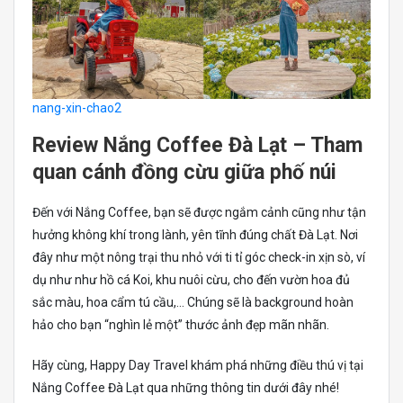
nang-xin-chao2
Review Nắng Coffee Đà Lạt – Tham
quan cánh đồng cừu giữa phố núi
Đến với Nắng Coffee, bạn sẽ được ngắm cảnh cũng như tận
hưởng không khí trong lành, yên tĩnh đúng chất Đà Lạt. Nơi
đây như một nông trại thu nhỏ với ti tỉ góc check-in xịn sò, ví
dụ như như hồ cá Koi, khu nuôi cừu, cho đến vườn hoa đủ
sắc màu, hoa cẩm tú cầu,… Chúng sẽ là background hoàn
hảo cho bạn “nghìn lẻ một” thước ảnh đẹp mãn nhãn.
Hãy cùng, Happy Day Travel khám phá những điều thú vị tại
Nắng Coffee Đà Lạt qua những thông tin dưới đây nhé!