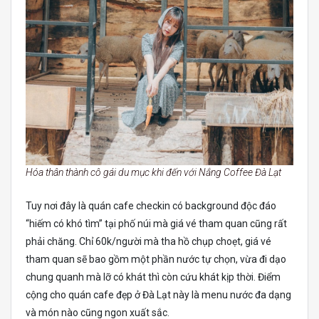
Hóa thân thành cô gái du mục khi đến với Nắng Coffee Đà Lạt
Tuy nơi đây là quán cafe checkin có background độc đáo
“hiếm có khó tìm” tại phố núi mà giá vé tham quan cũng rất
phải chăng. Chỉ 60k/người mà tha hồ chụp choẹt, giá vé
tham quan sẽ bao gồm một phần nước tự chọn, vừa đi dạo
chung quanh mà lỡ có khát thì còn cứu khát kịp thời. Điểm
cộng cho quán cafe đẹp ở Đà Lạt này là menu nước đa dạng
và món nào cũng ngon xuất sắc.