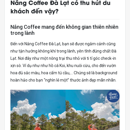
Nắng Coffee Đà Lạt có thu hút du
khách đến vậy?
Nắng Coffee mang đến không gian thiên nhiên
trong lành
Đến với Nắng Coffee Đà Lạt, bạn sẽ được ngắm cảnh cũng
như tận hưởng không khí trong lành, yên tĩnh đúng chất Đà
Lạt. Nơi đây như một nông trại thu nhỏ với ti tỉ góc check-in
xịn sò. Ví dụ như như hồ cá Koi, khu nuôi cừu, cho đến vườn
hoa đủ sắc màu, hoa cẩm tú cầu,… Chúng sẽ là background
hoàn hảo cho bạn “nghìn lẻ một” thước ảnh đẹp mãn nhãn.