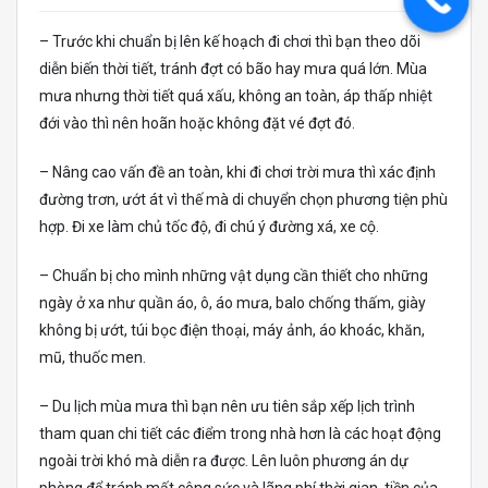
– Trước khi chuẩn bị lên kế hoạch đi chơi thì bạn theo dõi
diễn biến thời tiết, tránh đợt có bão hay mưa quá lớn. Mùa
mưa nhưng thời tiết quá xấu, không an toàn, áp thấp nhiệt
đới vào thì nên hoãn hoặc không đặt vé đợt đó.
– Nâng cao vấn đề an toàn, khi đi chơi trời mưa thì xác định
đường trơn, ướt át vì thế mà di chuyển chọn phương tiện phù
hợp. Đi xe làm chủ tốc độ, đi chú ý đường xá, xe cộ.
– Chuẩn bị cho mình những vật dụng cần thiết cho những
ngày ở xa như quần áo, ô, áo mưa, balo chống thấm, giày
không bị ướt, túi bọc điện thoại, máy ảnh, áo khoác, khăn,
mũ, thuốc men.
– Du lịch mùa mưa thì bạn nên ưu tiên sắp xếp lịch trình
tham quan chi tiết các điểm trong nhà hơn là các hoạt động
ngoài trời khó mà diễn ra được. Lên luôn phương án dự
phòng để tránh mất công sức và lãng phí thời gian, tiền của.