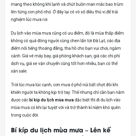
mang theo không khí lạnh và chút buồn man mác bao trùm
lên từng con phố nhỏ. Ở đây lại có vô số điều thú vị để trải
nghiệm lúc mưa rơi.
Du lịch vào mùa mưa cũng có ưu điểm, đó là mùa thấp điểm
không có quá đông người cùng chen lấn tới Đà Lạt, các địa
điểm nổi tiếng thoáng đãng, tha hồ cho bạn vui chơi, ngắm
cảnh. Giá vé máy bay, giá phòng khách sạn, giá các chi phí
dịch vụ, giá xe vận chuyển cũng tốt hơn nhiều, bạn có thể
săn sale.
Trời lúc mưa lúc cạnh, cơn mưa ở phố núi bất chợt đôi khi
khiến người ta không kịp trở tay. Thế nhưng chỉ cần bạn nắm
được các
bí kíp du lịch mùa mưa
đặc biệt thì đi du lịch vào
mùa mưa có khi lại tuyệt vời và trở thành kỉ niệm khó quên
trong cuộc đời.
Bí kíp du lịch mùa mưa – Lên kế