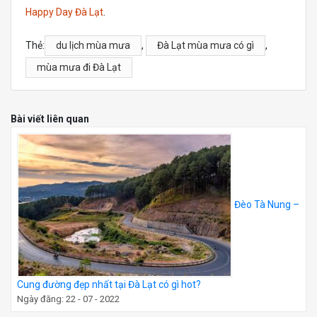
Happy Day Đà Lạt
.
Thẻ:
du lịch mùa mưa
,
Đà Lạt mùa mưa có gì
,
mùa mưa đi Đà Lạt
Bài viết liên quan
Đèo Tà Nung –
Cung đường đẹp nhất tại Đà Lạt có gì hot?
Ngày đăng: 22 - 07 - 2022