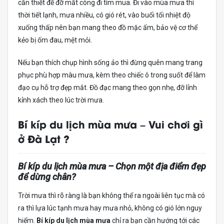
cần thiết để đỡ mất công đi tìm mua. Đi vào mùa mưa thì
thời tiết lạnh, mưa nhiều, có gió rét, vào buổi tối nhiệt độ
xuống thấp nên bạn mang theo đồ mặc ấm, bảo vệ cơ thể
kẻo bị ốm đau, mệt mỏi.
Nếu bạn thích chụp hình sống ảo thì đừng quên mang trang
phục phù hợp màu mưa, kèm theo chiếc ô trong suốt để làm
đạo cụ hỗ trợ đẹp mắt. Đồ đạc mang theo gọn nhẹ, đỡ lỉnh
kỉnh xách theo lúc trời mưa.
Bí kíp du lịch mùa mưa – Vui chơi gì
ở Đà Lạt ?
Bí kíp du lịch mùa mưa – Chọn một địa điểm đẹp
để dừng chân?
Trời mưa thì rõ ràng là bạn không thể ra ngoài liên tục mà có
ra thì lựa lúc tạnh mưa hay mưa nhỏ, không có gió lớn nguy
hiểm.
Bí kíp du lịch mùa mưa
chỉ ra bạn cần hướng tới các