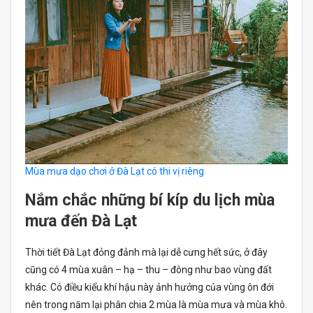
Mùa mưa dạo chơi ở Đà Lạt có thi vị riêng
Nắm chắc những bí kíp du lịch mùa
mưa đến Đà Lạt
Thời tiết Đà Lạt đỏng đảnh mà lại dễ cưng hết sức, ở đây
cũng có 4 mùa xuân – hạ – thu – đông như bao vùng đất
khác. Có điều kiểu khí hậu này ảnh hưởng của vùng ôn đới
nên trong năm lại phân chia 2 mùa là mùa mưa và mùa khô.