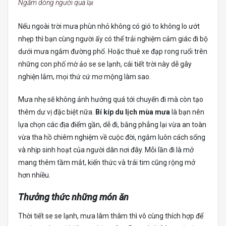
Ngắm dòng người qua lại
Nếu ngoài trời mưa phùn nhỏ không có gió to không lo ướt
nhẹp thì bạn cùng người ấy có thể trải nghiệm cảm giác đi bộ
dưới mưa ngắm đường phố. Hoặc thuê xe đạp rong ruổi trên
những con phố mờ ảo se se lạnh, cái tiết trời này dễ gây
nghiện lắm, mọi thứ cứ mơ mộng làm sao.
Mưa nhẹ sẽ không ảnh hưởng quá tới chuyến đi mà còn tạo
thêm dư vị đặc biệt nữa.
Bí kíp du lịch mùa mưa
là bạn nên
lựa chọn các địa điểm gần, dễ đi, bằng phẳng lại vừa an toàn
vừa tha hồ chiêm nghiệm về cuộc đời, ngắm luôn cách sống
và nhịp sinh hoạt của người dân nơi đây. Mỗi lần đi là mở
mang thêm tầm mắt, kiến thức và trái tim cũng rộng mở
hơn nhiều.
Thưởng thức những món ăn
Thời tiết se se lạnh, mưa lâm thâm thì vô cùng thích hợp để