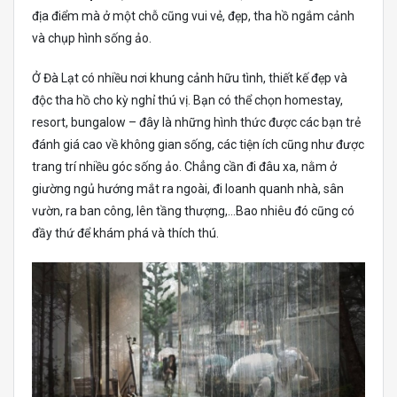
địa điểm mà ở một chỗ cũng vui vẻ, đẹp, tha hồ ngắm cảnh
và chụp hình sống ảo.
Ở Đà Lạt có nhiều nơi khung cảnh hữu tình, thiết kế đẹp và
độc tha hồ cho kỳ nghỉ thú vị. Bạn có thể chọn homestay,
resort, bungalow – đây là những hình thức được các bạn trẻ
đánh giá cao về không gian sống, các tiện ích cũng như được
trang trí nhiều góc sống ảo. Chẳng cần đi đâu xa, nằm ở
giường ngủ hướng mắt ra ngoài, đi loanh quanh nhà, sân
vườn, ra ban công, lên tầng thượng,…Bao nhiêu đó cũng có
đầy thứ để khám phá và thích thú.