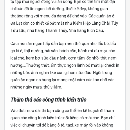
tụ tập mọi người đông vui ăn uống. Bạn có thể tìm một địa
chỉ bán đồ ăn ngon, bổ dưỡng, thiết kế đẹp, không gian
thoáng rộng với menu đa dạng để ghé vào. Các quán ăn ở
Đà Lạt còn có thiết kế bắt mắt như Kiếm Hiệp Làng Chài, Túy
Tửu Lầu, nhà hàng Thanh Thủy, Nhà hàng Bích Câu, …
Các món ăn ngon hấp dẫn bạn nên thử qua như lẩu bò, lẩu
gà lá é, thịt nướng, hải sản, bánh căn, bánh mì xíu mại, các
loại chè, kem bơ, sữa đậu nành, cơm tấm, ốc nhồi thịt, nem
nướng,…Thưởng thức ẩm thực ngon lành bổ mắt lại check in
những bức ảnh nghìn like còn gì hơn nữa đâu. Ngồi trong
quán ăn ngon no bụng lại mang một cảm xúc tao nhã vào
những ngày mưa, thú vị lắm.
Thăm thú các công trình kiến trúc
Vào đợt mưa dài thì bạn cũng có thể lên kế hoạch đi tham
quan các công trình kiến trúc nổi tiếng có mái che. Bạn chỉ
việc di chuyển tới đó bằng ô tô, taxi, xe máy rồi vào không