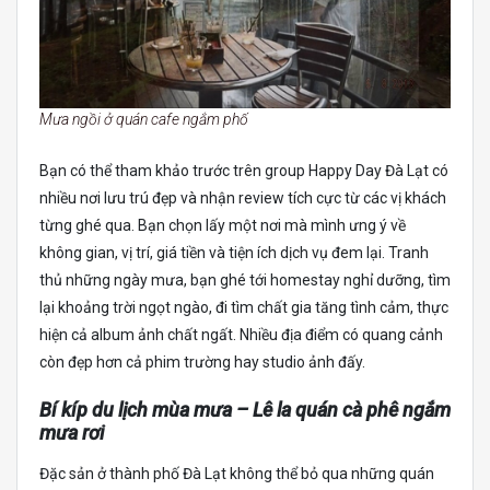
Mưa ngồi ở quán cafe ngắm phố
Bạn có thể tham khảo trước trên group Happy Day Đà Lạt có
nhiều nơi lưu trú đẹp và nhận review tích cực từ các vị khách
từng ghé qua. Bạn chọn lấy một nơi mà mình ưng ý về
không gian, vị trí, giá tiền và tiện ích dịch vụ đem lại. Tranh
thủ những ngày mưa, bạn ghé tới homestay nghỉ dưỡng, tìm
lại khoảng trời ngọt ngào, đi tìm chất gia tăng tình cảm, thực
hiện cả album ảnh chất ngất. Nhiều địa điểm có quang cảnh
còn đẹp hơn cả phim trường hay studio ảnh đấy.
Bí kíp du lịch mùa mưa – Lê la quán cà phê ngắm
mưa rơi
Đặc sản ở thành phố Đà Lạt không thể bỏ qua những quán