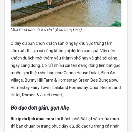
Mùa mưa dạo chơi ở Đà Lạt có thi vị riêng
Ở đây dù bạn chọn khách sạn ở ngay khu vực trung tâm
sầm uất thì giá cả cũng không bị đội lên cao quá. Vậy nên
khách du lịch mới thêm yêu thành phố này và ghé tới càng
ngày càng đông. Có rất nhiều cái tên đáng đồng tiền bát gạo
muốn giới thiệu cho bạn như Carina House Dalat, Bình An
Village, Bunny Hill Farm & Homestay, Green Bee Bungalow,
Homestay Fairy Town, Lalaland Homestay, Orion Resort and
Hotel, Romeo & Juliet resort,…
Đồ đạc đơn giản, gọn nhẹ
Bí kíp du lịch mùa mưa
tới thành phố Đà Lạt vào mùa mưa
thì bạn chuẩn bị trang phục đầy đủ, đồ đạc tư trang cá nhân