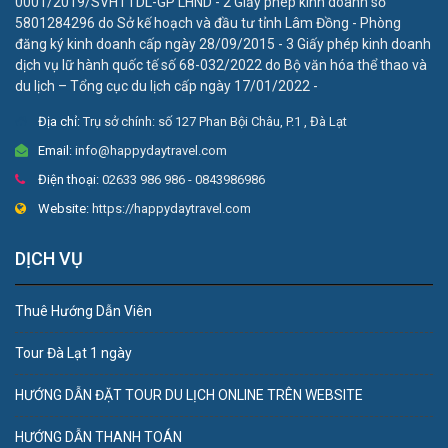
0001/2019/SVHTTDL-GP LHND - 2 Giấy phép kinh doanh số
5801284296 do Sở kế hoạch và đầu tư tỉnh Lâm Đồng - Phòng
đăng ký kinh doanh cấp ngày 28/09/2015 - 3 Giấy phép kinh doanh
dịch vụ lữ hành quốc tế số 68-032/2022 do Bộ văn hóa thể thao và
du lịch – Tổng cục du lịch cấp ngày 17/01/2022 -
Địa chỉ:
Trụ sở chính: số 127 Phan Bội Châu, P.1 , Đà Lạt
Email:
info@happydaytravel.com
Điện thoại:
02633 986 986 - 0843986986
Website:
https://happydaytravel.com
DỊCH VỤ
Thuê Hướng Dẫn Viên
Tour Đà Lạt 1 ngày
HƯỚNG DẪN ĐẶT TOUR DU LỊCH ONLINE TRÊN WEBSITE
HƯỚNG DẪN THANH TOÁN