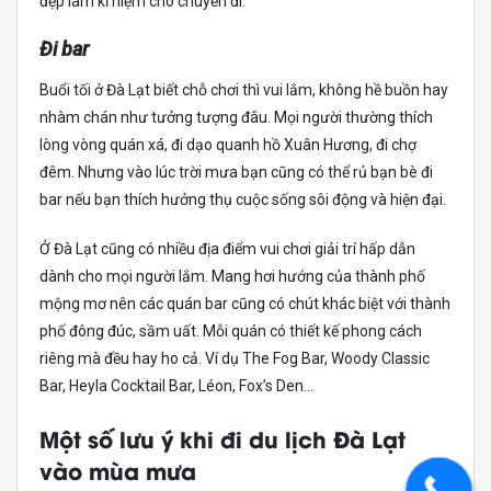
đẹp làm kỉ niệm cho chuyến đi.
Đi bar
Buổi tối ở Đà Lạt biết chỗ chơi thì vui lắm, không hề buồn hay
nhàm chán như tưởng tượng đâu. Mọi người thường thích
lòng vòng quán xá, đi dạo quanh hồ Xuân Hương, đi chợ
đêm. Nhưng vào lúc trời mưa bạn cũng có thể rủ bạn bè đi
bar nếu bạn thích hưởng thụ cuộc sống sôi động và hiện đại.
Ở Đà Lạt cũng có nhiều địa điểm vui chơi giải trí hấp dẫn
dành cho mọi người lắm. Mang hơi hướng của thành phố
mộng mơ nên các quán bar cũng có chút khác biệt với thành
phố đông đúc, sầm uất. Mỗi quán có thiết kế phong cách
riêng mà đều hay ho cả. Ví dụ The Fog Bar, Woody Classic
Bar, Heyla Cocktail Bar, Léon, Fox’s Den…
Một số lưu ý khi đi du lịch Đà Lạt
vào mùa mưa