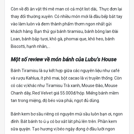
Còn về đồ ăn vặt thì mê man có cả một list dài,. Thực đơn lại
thay đổi thường xuyên. Có nhiều món mới là đầu bếp bắt tay
vào làm luôn và đem thành phẩm thơm ngon nhất gửi
khách hàng. Bạn thử gọi bánh tiramisu, bánh bông lan Đài
Loan, bánh bắp tươi, khô gà, phomai que, khô heo, bánh
Biscotti, hạnh nhân,…
Một số review về món bánh của Lubu’s House
Bánh Tiramisu là sự kết hợp giữa các nguyên liệu như café
và rượu Kahlua, ít phô mai, bột cacao là vị truyền thống. Còn
có các vị khác như Tiramisu Trà xanh, Mouse Đào, Mouse
Chanh dây, Red Velvet giá 55.000đ/hộp. Miếng bánh mềm
tan trong miệng, độ béo vừa phải, ngọt đủ dùng.
Bánh kem bơ sầu riêng có nguyên múi sầu luôn bạn ơi, ngon
đỉnh. Bát bánh to ú ụ có bơ xắt lát phủ lên trên. Phần kem
sữa quyện. Tạo hương vị béo ngậy đọng ở đầu lưỡi ngon