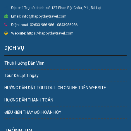
Địa chỉ:
Trụ sở chính: số 127 Phan Bội Châu, P.1 , Đà Lạt
Email:
info@happydaytravel.com
Điện thoại:
02633 986 986 - 0843986986
Website:
https://happydaytravel.com
DỊCH VỤ
Thuê Hướng Dẫn Viên
Tour Đà Lạt 1 ngày
HƯỚNG DẪN ĐẶT TOUR DU LỊCH ONLINE TRÊN WEBSITE
HƯỚNG DẪN THANH TOÁN
ĐIỀU KIỆN THAY ĐỔI HOÀN HỦY
THÔNG TIN