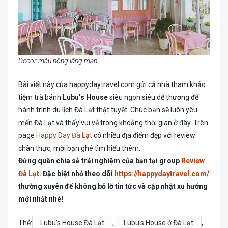
Decor màu hồng lãng mạn
Bài viết này của happydaytravel.com gửi cả nhà tham khảo
tiệm trà bánh
Lubu’s House
siêu ngon siêu dễ thương để
hành trình du lịch Đà Lạt thật tuyệt. Chúc bạn sẽ luôn yêu
mến Đà Lạt và thấy vui vẻ trong khoảng thời gian ở đây. Trên
page
Happy Day Đà Lạt
có nhiều địa điểm đẹp với review
chân thực, mời bạn ghé tìm hiểu thêm.
Đừng quên chia sẻ trải nghiệm của bạn tại group
Review
Đà Lạt
. Đặc biệt nhớ theo dõi
https://happydaytravel.com/
thường xuyên để không bỏ lỡ tin tức và cập nhật xu hướng
mới nhất nhé!
Thẻ:
Lubu's House Đà Lạt
,
Lubu's House ở Đà Lạt
,