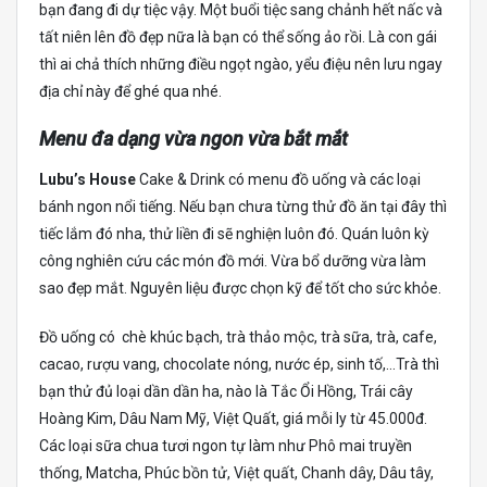
bạn đang đi dự tiệc vậy. Một buổi tiệc sang chảnh hết nấc và
tất niên lên đồ đẹp nữa là bạn có thể sống ảo rồi. Là con gái
thì ai chả thích những điều ngọt ngào, yểu điệu nên lưu ngay
địa chỉ này để ghé qua nhé.
Menu đa dạng vừa ngon vừa bắt mắt
Lubu’s House
Cake & Drink có menu đồ uống và các loại
bánh ngon nổi tiếng. Nếu bạn chưa từng thử đồ ăn tại đây thì
tiếc lắm đó nha, thử liền đi sẽ nghiện luôn đó. Quán luôn kỳ
công nghiên cứu các món đồ mới. Vừa bổ dưỡng vừa làm
sao đẹp mắt. Nguyên liệu được chọn kỹ để tốt cho sức khỏe.
Đồ uống có chè khúc bạch, trà thảo mộc, trà sữa, trà, cafe,
cacao, rượu vang, chocolate nóng, nước ép, sinh tố,…Trà thì
bạn thử đủ loại dần dần ha, nào là Tắc Ổi Hồng, Trái cây
Hoàng Kim, Dâu Nam Mỹ, Việt Quất, giá mỗi ly từ 45.000đ.
Các loại sữa chua tươi ngon tự làm như Phô mai truyền
thống, Matcha, Phúc bồn tử, Việt quất, Chanh dây, Dâu tây,