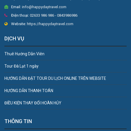
Email:
info@happydaytravel.com
Điện thoại:
02633 986 986 - 0843986986
Website:
https://happydaytravel.com
DỊCH VỤ
Thuê Hướng Dẫn Viên
Tour Đà Lạt 1 ngày
HƯỚNG DẪN ĐẶT TOUR DU LỊCH ONLINE TRÊN WEBSITE
HƯỚNG DẪN THANH TOÁN
ĐIỀU KIỆN THAY ĐỔI HOÀN HỦY
THÔNG TIN