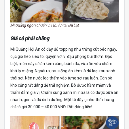
Mì quảng ngon chuẩn vị Hội An tại Đà Lạt
Giá cả phải chăng
Mì Quảng Hội An có đầy đủ topping như trứng cút béo ngậy,
cục giò heo siêu to; quyện với vị đậu phộng bùi thơm. Đặc
biệt, món này sẽ ăn kèm cùng bánh đa; vừa ăn vừa chấm
khá lạ miệng. Ngoài ra, rau sống ăn kèm là đủ loại rau xanh
thái sợi. Nên nước lèo thấm vào từng sợi rau luôn. Còn bò
kho cũng rất đáng để trải nghiệm. Bò được hầm mềm và
thấm đẫm gia vị. Chấm cùng bánh mì nữa là có được bữa ăn
nhanh, gọn và đủ dinh dưỡng. Một tô đầy ụ như thế nhưng
chỉ có giá 30.000 – 40.000 VNĐ. Rất đáng tiền!