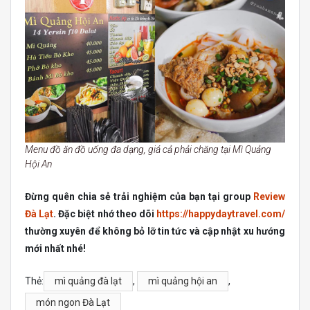
Menu đồ ăn đồ uống đa dạng, giá cả phải chăng tại Mì Quảng
Hội An
Đừng quên chia sẻ trải nghiệm của bạn tại group
Review
Đà Lạt
. Đặc biệt nhớ theo dõi
https://happydaytravel.com/
thường xuyên để không bỏ lỡ tin tức và cập nhật xu hướng
mới nhất nhé!
Thẻ:
mì quảng đà lạt
,
mì quảng hội an
,
món ngon Đà Lạt