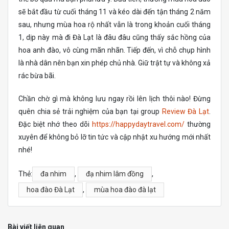
sẽ bắt đầu từ cuối tháng 11 và kéo dài đến tận tháng 2 năm
sau, nhưng mùa hoa rộ nhất vẫn là trong khoản cuối tháng
1, dịp này mà đi Đà Lạt là đâu đâu cũng thấy sắc hồng của
hoa anh đào, vô cùng mãn nhãn. Tiếp đến, vì chỗ chụp hình
là nhà dân nên bạn xin phép chủ nhà. Giữ trật tự và không xả
rác bừa bãi.
Chần chờ gì mà không lưu ngay rồi lên lịch thôi nào! Đừng
quên chia sẻ trải nghiệm của bạn tại group
Review Đà Lạt
.
Đặc biệt nhớ theo dõi
https://happydaytravel.com/
thường
xuyên để không bỏ lỡ tin tức và cập nhật xu hướng mới nhất
nhé!
Thẻ:
đa nhim
,
đạ nhim lâm đồng
,
hoa đào Đà Lạt
,
mùa hoa đào đà lạt
Bài viết liên quan