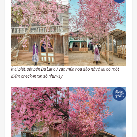
Ít ai biết, sát bên Đà Lạt cứ vào mùa hoa đào nở rộ lại có một
điểm check-in xịn sò như vậy