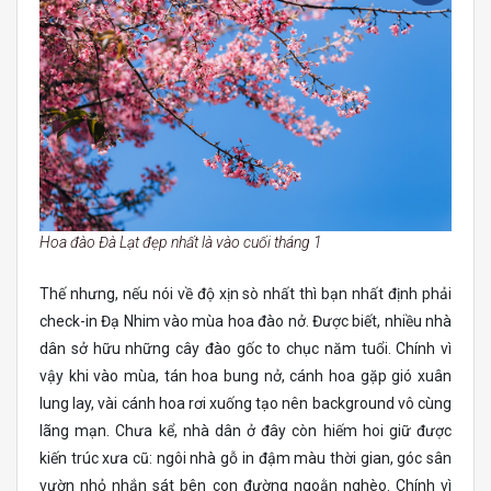
Hoa đào Đà Lạt đẹp nhất là vào cuối tháng 1
Thế nhưng, nếu nói về độ xịn sò nhất thì bạn nhất định phải
check-in Đạ Nhim vào mùa hoa đào nở. Được biết, nhiều nhà
dân sở hữu những cây đào gốc to chục năm tuổi. Chính vì
vậy khi vào mùa, tán hoa bung nở, cánh hoa gặp gió xuân
lung lay, vài cánh hoa rơi xuống tạo nên background vô cùng
lãng mạn. Chưa kể, nhà dân ở đây còn hiếm hoi giữ được
kiến trúc xưa cũ: ngôi nhà gỗ in đậm màu thời gian, góc sân
vườn nhỏ nhắn sát bên con đường ngoằn nghèo. Chính vì