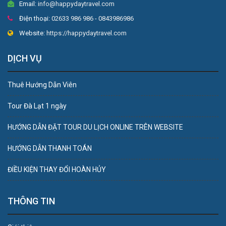
Email:
info@happydaytravel.com
Điện thoại:
02633 986 986 - 0843986986
Website:
https://happydaytravel.com
DỊCH VỤ
Thuê Hướng Dẫn Viên
Tour Đà Lạt 1 ngày
HƯỚNG DẪN ĐẶT TOUR DU LỊCH ONLINE TRÊN WEBSITE
HƯỚNG DẪN THANH TOÁN
ĐIỀU KIỆN THAY ĐỔI HOÀN HỦY
THÔNG TIN