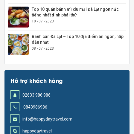
Top 10 quán bánh mì xíu mại Đà Lạt ngon nức
tiếng nhất định phải thử
10 - 07 - 2023
Bánh căn Đà Lạt – Top 10 địa điểm ăn ngon, hấp
dẫn nhất
08 - 07 - 2023
Hỗ trợ khách hàng
02633 986 986
0843986986
info@happydaytravel.com
happydaytravel