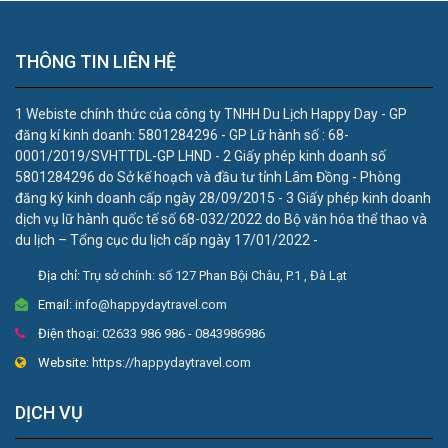
THÔNG TIN LIÊN HỆ
1 Webiste chính thức của công ty TNHH Du Lịch Happy Day - GP
đăng kí kinh doanh: 5801284296 - GP Lữ hành số : 68-
0001/2019/SVHTTDL-GP LHND - 2 Giấy phép kinh doanh số
5801284296 do Sở kế hoạch và đầu tư tỉnh Lâm Đồng - Phòng
đăng ký kinh doanh cấp ngày 28/09/2015 - 3 Giấy phép kinh doanh
dịch vụ lữ hành quốc tế số 68-032/2022 do Bộ văn hóa thể thao và
du lịch – Tổng cục du lịch cấp ngày 17/01/2022 -
Địa chỉ:
Trụ sở chính: số 127 Phan Bội Châu, P.1 , Đà Lạt
Email:
info@happydaytravel.com
Điện thoại:
02633 986 986 - 0843986986
Website:
https://happydaytravel.com
DỊCH VỤ