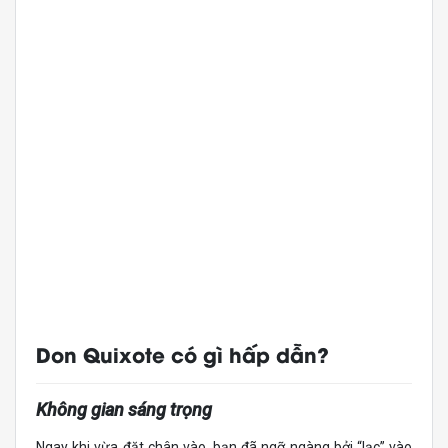
Don Quixote có gì hấp dẫn?
Không gian sáng trọng
Ngay khi vừa đặt chân vào, bạn đã ngỡ ngàng bởi “lạc” vào