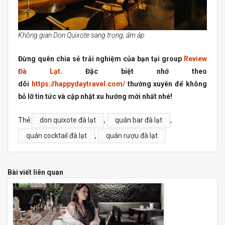
Không gian Don Quixote sang trọng, ấm áp
Đừng quên chia sẻ trải nghiệm của bạn tại group
Review
Đà Lạt
. Đặc biệt nhớ theo
dõi
https://happydaytravel.com/
thường xuyên để không
bỏ lỡ tin tức và cập nhật xu hướng mới nhất nhé!
Thẻ:
don quixote đà lạt
,
quán bar đà lạt
,
quán cocktail đà lạt
,
quán rượu đà lạt
Bài viết liên quan