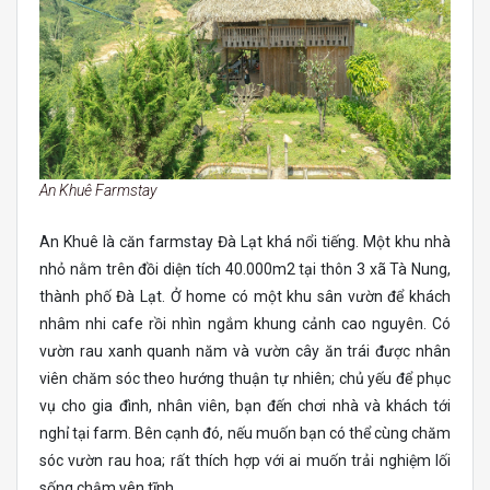
An Khuê Farmstay
An Khuê là căn farmstay Đà Lạt khá nổi tiếng. Một khu nhà
nhỏ nằm trên đồi diện tích 40.000m2 tại thôn 3 xã Tà Nung,
thành phố Đà Lạt. Ở home có một khu sân vườn để khách
nhâm nhi cafe rồi nhìn ngắm khung cảnh cao nguyên. Có
vườn rau xanh quanh năm và vườn cây ăn trái được nhân
viên chăm sóc theo hướng thuận tự nhiên; chủ yếu để phục
vụ cho gia đình, nhân viên, bạn đến chơi nhà và khách tới
nghỉ tại farm. Bên cạnh đó, nếu muốn bạn có thể cùng chăm
sóc vườn rau hoa; rất thích hợp với ai muốn trải nghiệm lối
sống chậm yên tĩnh.