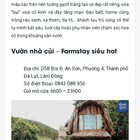
màu sắc trên nền tường gạch trắng tạo vẻ đẹp rất riêng; vừa
“bụi” vừa cổ kính và đầy lãng mạn. Đặc biệt, home cũng
trồng rau xanh, xả thơm, tía tô,… khách lưu trú cũng có thể
tự mình bắt sâu; tưới cây hoặc phụ nhân viên chăm sóc hoa
cỏ trong khoảng sân vườn.
Vườn nhà củi – Farmstay siêu hot
Địa chỉ: D58 Bis Đ. An Sơn, Phường 4, Thành phố
Đà Lạt, Lâm Đồng
Số điện thoại: 0843 088 956
Giờ mở cửa: 6h00 – 23h00