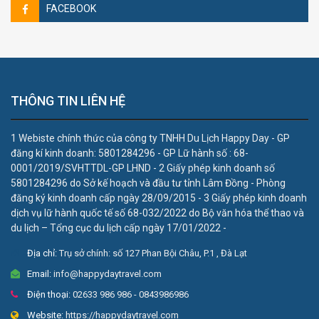
FACEBOOK
THÔNG TIN LIÊN HỆ
1 Webiste chính thức của công ty TNHH Du Lịch Happy Day - GP
đăng kí kinh doanh: 5801284296 - GP Lữ hành số : 68-
0001/2019/SVHTTDL-GP LHND - 2 Giấy phép kinh doanh số
5801284296 do Sở kế hoạch và đầu tư tỉnh Lâm Đồng - Phòng
đăng ký kinh doanh cấp ngày 28/09/2015 - 3 Giấy phép kinh doanh
dịch vụ lữ hành quốc tế số 68-032/2022 do Bộ văn hóa thể thao và
du lịch – Tổng cục du lịch cấp ngày 17/01/2022 -
Địa chỉ:
Trụ sở chính: số 127 Phan Bội Châu, P.1 , Đà Lạt
Email:
info@happydaytravel.com
Điện thoại:
02633 986 986 - 0843986986
Website:
https://happydaytravel.com