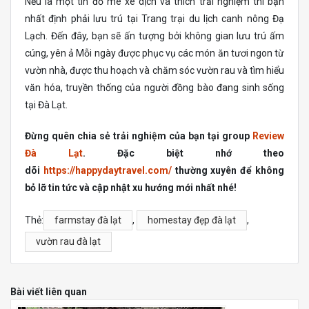
Nếu là một tín đồ mê xê dịch và thích trải nghiệm thì bạn
nhất định phải lưu trú tại Trang trại du lịch canh nông Đạ
Lạch. Đến đây, bạn sẽ ấn tượng bởi không gian lưu trú ấm
cúng, yên ả Mỗi ngày được phục vụ các món ăn tươi ngon từ
vườn nhà, được thu hoạch và chăm sóc vườn rau và tìm hiểu
văn hóa, truyền thống của người đồng bào đang sinh sống
tại Đà Lạt.
Đừng quên chia sẻ trải nghiệm của bạn tại group
Review
Đà Lạt
. Đặc biệt nhớ theo
dõi
https://happydaytravel.com/
thường xuyên để không
bỏ lỡ tin tức và cập nhật xu hướng mới nhất nhé!
Thẻ:
farmstay đà lạt
,
homestay đẹp đà lạt
,
vườn rau đà lạt
Bài viết liên quan