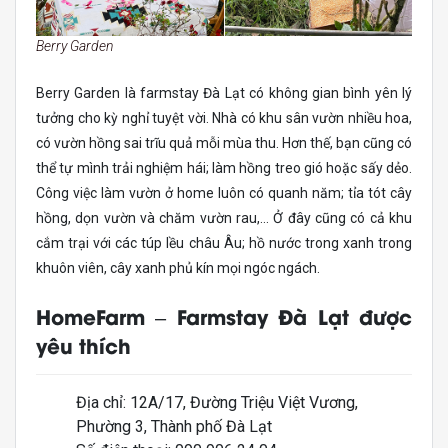
Berry Garden
Berry Garden là farmstay Đà Lạt có không gian bình yên lý
tưởng cho kỳ nghỉ tuyệt vời. Nhà có khu sân vườn nhiều hoa,
có vườn hồng sai trĩu quả mỗi mùa thu. Hơn thế, bạn cũng có
thể tự mình trải nghiệm hái; làm hồng treo gió hoặc sấy dẻo.
Công việc làm vườn ở home luôn có quanh năm; tỉa tót cây
hồng, dọn vườn và chăm vườn rau,… Ở đây cũng có cả khu
cắm trại với các túp lều châu Âu; hồ nước trong xanh trong
khuôn viên, cây xanh phủ kín mọi ngóc ngách.
HomeFarm – Farmstay Đà Lạt được
yêu thích
Địa chỉ: 12A/17, Đường Triệu Việt Vương,
Phường 3, Thành phố Đà Lạt