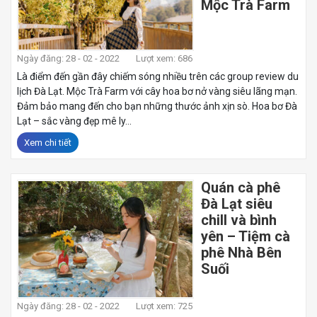
Mộc Trà Farm
Ngày đăng: 28 - 02 - 2022
Lượt xem: 686
Là điểm đến gần đây chiếm sóng nhiều trên các group review du
lịch Đà Lạt. Mộc Trà Farm với cây hoa bơ nở vàng siêu lãng mạn.
Đảm bảo mang đến cho bạn những thước ảnh xịn sò. Hoa bơ Đà
Lạt – sắc vàng đẹp mê ly...
Xem chi tiết
Quán cà phê
Đà Lạt siêu
chill và bình
yên – Tiệm cà
phê Nhà Bên
Suối
Ngày đăng: 28 - 02 - 2022
Lượt xem: 725