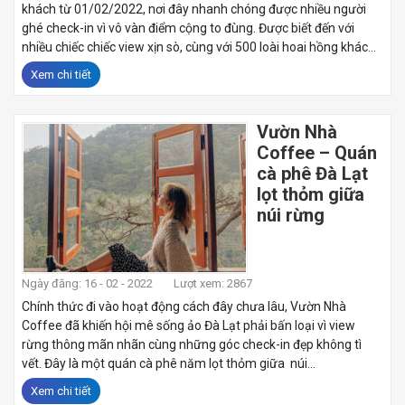
khách từ 01/02/2022, nơi đây nhanh chóng được nhiều người
ghé check-in vì vô vàn điểm cộng to đùng. Được biết đến với
nhiều chiếc chiếc view xịn sò, cùng với 500 loài hoai hồng khác...
Xem chi tiết
Vườn Nhà
Coffee – Quán
cà phê Đà Lạt
lọt thỏm giữa
núi rừng
Ngày đăng: 16 - 02 - 2022
Lượt xem: 2867
Chính thức đi vào hoạt động cách đây chưa lâu, Vườn Nhà
Coffee đã khiến hội mê sống ảo Đà Lạt phải bấn loại vì view
rừng thông mãn nhãn cùng những góc check-in đẹp không tì
vết. Đây là một quán cà phê năm lọt thỏm giữa núi...
Xem chi tiết