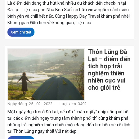
Là điểm đến đang thu hút khá nhiều du khách đến check-in tại
Đà Lạt. Tiệm cà phê Nhà Bên Suối sở hữu view ngắm cảnh siêu
bình yên và chill hết nấc. Cùng Happy Day Travel khám phá nhé!
Không gian Đầu tiên về không gian, Tiệm cà...
Xem chi tiết
Thôn Lũng Đà
Lạt – điểm đến
tích hợp trải
nghiệm thiên
nhiên cực vui
cho giới trẻ
Ngày đăng: 25 - 02 - 2022
Lượt xem: 3492
Một ngày đẹp trời ở Đà Lạt, nếu đã “chán ngấy” nhịp sống xô bồ
tại các điểm đến ngay trung tâm thành phố; thì cùng khám phá
những trải nghiệm thiên nhiên hiện đang đốn tim hội mê xê dịch
tại Thôn Lũng ngay thôi! Với nét đẹp...