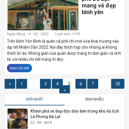
mang vẻ đẹp
bình yên
Ngày đăng: 14 - 02 - 2022
Lượt xem: 3192
Trên Đỉnh Yên Bình là quán cà phê chỉ mới vừa khai trương vào
dịp tết Nhâm Dần 2022. Nơi đây thích hợp cho những ai không
thích ồn ào. Không gian của quán được trang trí đơn giản và tinh
tế, với nhiều chi tiết trang trí độc...
Xem chi tiết
«
1
…
3
4
5
6
7
…
52
»
MỚI NHẤT
XEM NHIỀU
Khám phá vẻ đẹp độc đáo bên trong khu du lịch
Lá Phong Đà Lạt
22 - 09 - 2019