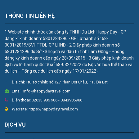
THÔNG TIN LIÊN HỆ
1 Webiste chính thức của công ty TNHH Du Lịch Happy Day - GP
đăng kí kinh doanh: 5801284296 - GP Lữ hành số : 68-
0001/2019/SVHTTDL-GP LHND - 2 Giấy phép kinh doanh số
5801284296 do Sở kế hoạch và đầu tư tỉnh Lâm Đồng - Phòng
đăng ký kinh doanh cấp ngày 28/09/2015 - 3 Giấy phép kinh doanh
dịch vụ lữ hành quốc tế số 68-032/2022 do Bộ văn hóa thể thao và
du lịch – Tổng cục du lịch cấp ngày 17/01/2022 -
Địa chỉ:
Trụ sở chính: số 127 Phan Bội Châu, P.1 , Đà Lạt
Email:
info@happydaytravel.com
Điện thoại:
02633 986 986 - 0843986986
Website:
https://happydaytravel.com
DỊCH VỤ