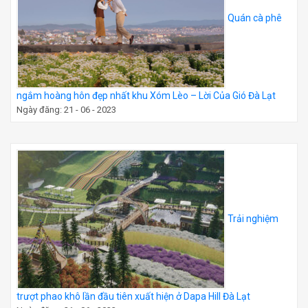
Quán cà phê
ngắm hoàng hôn đẹp nhất khu Xóm Lèo – Lời Của Gió Đà Lạt
Ngày đăng: 21 - 06 - 2023
Trải nghiệm
trượt phao khô lần đầu tiên xuất hiện ở Dapa Hill Đà Lạt