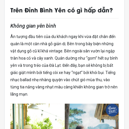
Trên Đỉnh Bình Yên có gì hấp dẫn?
Không gian yên bình
Ân tượng đầu tiên của du khách ngay khi vừa đặt chân đến
quán là một căn nhà gỗ giản dị. Bên trong bày biện những
vật dụng gỗ cũ kĩ khá vintage. Bên ngoài sân vườn lại ngập
tràn hoa cỏ và cây xanh. Quán dường như “gom” hết sự bình
yên và trong trẻo của Đà Lạt. Đến đây, bạn sẽ không bị bất
giác giật mình bởi tiếng còi xe hay “ngạt” bởi khói bụi. Tiếng
nhạc ballad nhẹ nhàng quyện vào chút gió mùa thu, vào
từng tia nắng vàng nhạt màu càng khiến không gian trở nên
lãng mạn.