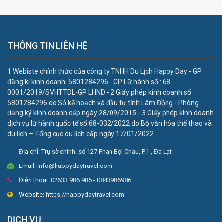
THÔNG TIN LIÊN HỆ
1 Webiste chính thức của công ty TNHH Du Lịch Happy Day - GP
đăng kí kinh doanh: 5801284296 - GP Lữ hành số : 68-
0001/2019/SVHTTDL-GP LHND - 2 Giấy phép kinh doanh số
5801284296 do Sở kế hoạch và đầu tư tỉnh Lâm Đồng - Phòng
đăng ký kinh doanh cấp ngày 28/09/2015 - 3 Giấy phép kinh doanh
dịch vụ lữ hành quốc tế số 68-032/2022 do Bộ văn hóa thể thao và
du lịch – Tổng cục du lịch cấp ngày 17/01/2022 -
Địa chỉ:
Trụ sở chính: số 127 Phan Bội Châu, P.1 , Đà Lạt
Email:
info@happydaytravel.com
Điện thoại:
02633 986 986 - 0843986986
Website:
https://happydaytravel.com
DỊCH VỤ