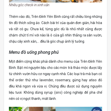
Nhiều góc check-in xinh xắn
Thêm vào đó, Trên Đỉnh Yên Bình cũng rất chiều lòng những
tín đồ thích sống ảo. Cách bài trí của quán đơn giản, hài hòa
và rất có gu. Chưa kể, từng góc dù là nhỏ nhất cũng được
chăm chút tỉ mỉ với nào là ô cửa gỗ nhìn thẳng ra sân vườn,
chậu cây xinh xắn,… đều là góc chụp ảnh lý tưởng.
Menu đồ uống phong phú
Một điểm cộng khác phải dành cho menu của Trên Đỉnh Yên
Bình. Bật mí nguyên liệu cho các món trà thảo mộc được lấy
từ chính vườn hữu cơ ngay cạnh nhà. Các loại trà mà bạn có
thể order thử như lavender, rosemary, gừng hay atiso đỏ
đều khá ngon và vừa vị. Chúng đều được sử dụng nguyên
liệu tươi. Không dùng syrup (siro) công nghiệp để pha chế
nên có vị ngọt thanh, mát lành.