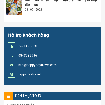
Bánh căn Đà Lạt – Top 10 địa điểm ăn ngon, hấp
dẫn nhất
08 - 07 - 2023
Hỗ trợ khách hàng
02633 986 986
0843986986
info@happydaytravel.com
happydaytravel
DANH MỤC TOUR