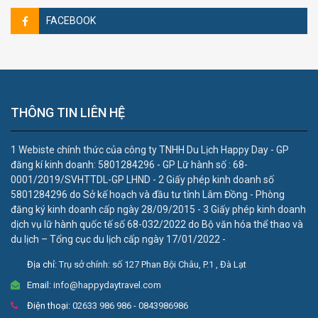
FACEBOOK
THÔNG TIN LIÊN HỆ
1 Webiste chính thức của công ty TNHH Du Lịch Happy Day - GP
đăng kí kinh doanh: 5801284296 - GP Lữ hành số : 68-
0001/2019/SVHTTDL-GP LHND - 2 Giấy phép kinh doanh số
5801284296 do Sở kế hoạch và đầu tư tỉnh Lâm Đồng - Phòng
đăng ký kinh doanh cấp ngày 28/09/2015 - 3 Giấy phép kinh doanh
dịch vụ lữ hành quốc tế số 68-032/2022 do Bộ văn hóa thể thao và
du lịch – Tổng cục du lịch cấp ngày 17/01/2022 -
Địa chỉ:
Trụ sở chính: số 127 Phan Bội Châu, P.1 , Đà Lạt
Email:
info@happydaytravel.com
Điện thoại:
02633 986 986 - 0843986986