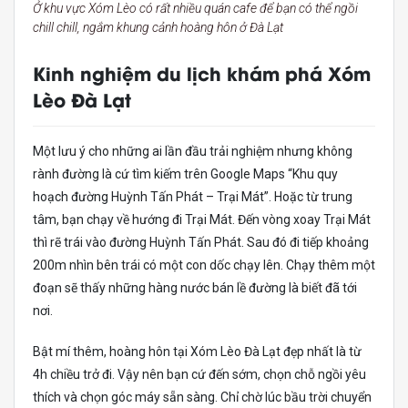
Ở khu vực Xóm Lèo có rất nhiều quán cafe để bạn có thể ngồi
chill chill, ngắm khung cảnh hoàng hôn ở Đà Lạt
Kinh nghiệm du lịch khám phá Xóm
Lèo Đà Lạt
Một lưu ý cho những ai lần đầu trải nghiệm nhưng không
rành đường là cứ tìm kiếm trên Google Maps “Khu quy
hoạch đường Huỳnh Tấn Phát – Trại Mát”. Hoặc từ trung
tâm, bạn chạy về hướng đi Trại Mát. Đến vòng xoay Trại Mát
thì rẽ trái vào đường Huỳnh Tấn Phát. Sau đó đi tiếp khoảng
200m nhìn bên trái có một con dốc chạy lên. Chạy thêm một
đoạn sẽ thấy những hàng nước bán lề đường là biết đã tới
nơi.
Bật mí thêm, hoàng hôn tại Xóm Lèo Đà Lạt đẹp nhất là từ
4h chiều trở đi. Vậy nên bạn cứ đến sớm, chọn chỗ ngồi yêu
thích và chọn góc máy sẵn sàng. Chỉ chờ lúc bầu trời chuyển