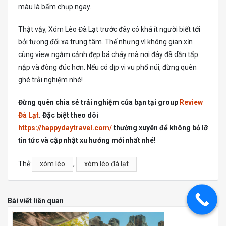
màu là bấm chụp ngay.
Thật vậy, Xóm Lèo Đà Lạt trước đây có khá ít người biết tới
bởi tương đối xa trung tâm. Thế nhưng vì không gian xịn
cùng view ngắm cảnh đẹp bá cháy mà nơi đây đã dần tấp
nập và đông đúc hơn. Nếu có dịp vi vu phố núi, đừng quên
ghé trải nghiệm nhé!
Đừng quên chia sẻ trải nghiệm của bạn tại group
Review
Đà Lạt
. Đặc biệt theo dõi
https://happydaytravel.com/
thường xuyên để không bỏ lỡ
tin tức và cập nhật xu hướng mới nhất nhé!
Thẻ:
xóm lèo
,
xóm lèo đà lạt
Bài viết liên quan