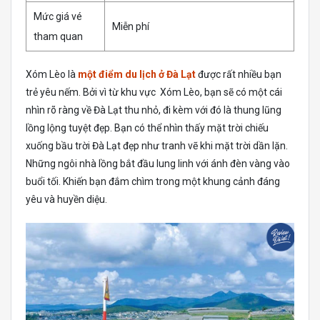
Mức giá vé
Miễn phí
tham quan
Xóm Lèo là
một điểm du lịch ở Đà Lạt
được rất nhiều bạn
trẻ yêu nếm. Bởi vì từ khu vực Xóm Lèo, bạn sẽ có một cái
nhìn rõ ràng về Đà Lạt thu nhỏ, đi kèm với đó là thung lũng
lồng lộng tuyệt đẹp. Bạn có thể nhìn thấy mặt trời chiếu
xuống bầu trời Đà Lạt đẹp như tranh vẽ khi mặt trời dần lặn.
Những ngôi nhà lồng bắt đầu lung linh với ánh đèn vàng vào
buổi tối. Khiến bạn đắm chìm trong một khung cảnh đáng
yêu và huyền diệu.