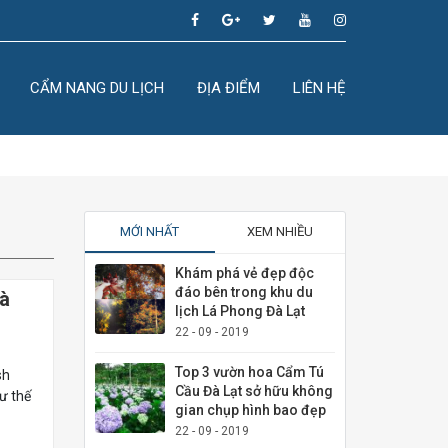
CẨM NANG DU LỊCH
ĐỊA ĐIỂM
LIÊN HỆ
MỚI NHẤT
XEM NHIỀU
Khám phá vẻ đẹp độc
đáo bên trong khu du
Hà
lịch Lá Phong Đà Lạt
22 - 09 - 2019
Top 3 vườn hoa Cẩm Tú
sh
Cầu Đà Lạt sở hữu không
hư thế
gian chụp hình bao đẹp
22 - 09 - 2019