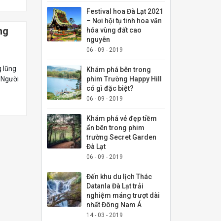
Festival hoa Đà Lạt 2021
– Nơi hội tụ tinh hoa văn
ng
hóa vùng đất cao
nguyên
06 - 09 - 2019
g lũng
Khám phá bên trong
. Người
phim Trường Happy Hill
có gì đặc biệt?
06 - 09 - 2019
Khám phá vẻ đẹp tiềm
ẩn bên trong phim
trường Secret Garden
Đà Lạt
06 - 09 - 2019
Đến khu du lịch Thác
Datanla Đà Lạt trải
nghiệm máng trượt dài
nhất Đông Nam Á
14 - 03 - 2019