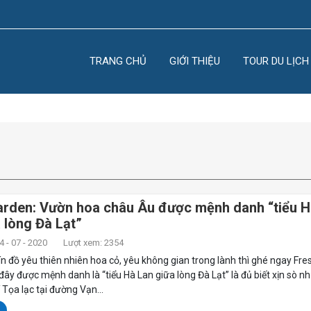
TRANG CHỦ
GIỚI THIỆU
TOUR DU LỊCH
arden: Vườn hoa châu Âu được mệnh danh “tiểu 
 lòng Đà Lạt”
 - 07 - 2020
Lượt xem: 2354
ín đồ yêu thiên nhiên hoa cỏ, yêu không gian trong lành thì ghé ngay Fre
đây được mệnh danh là “tiểu Hà Lan giữa lòng Đà Lạt” là đủ biết xịn sò n
rí Tọa lạc tại đường Vạn...