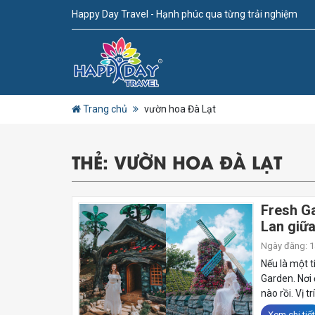
Happy Day Travel - Hạnh phúc qua từng trải nghiệm
Trang chủ
vườn hoa Đà Lạt
THẺ:
VƯỜN HOA ĐÀ LẠT
Fresh G
Lan giữa
Ngày đăng: 14
Nếu là một t
Garden. Nơi 
nào rồi. Vị t
Xem chi tiết