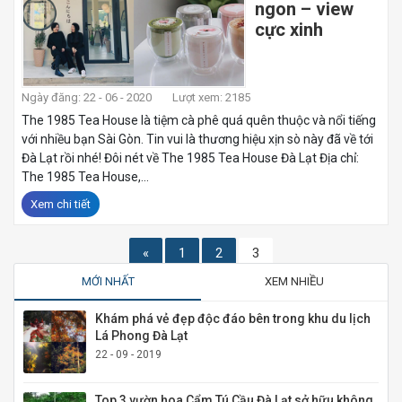
ngon – view
cực xinh
Ngày đăng: 22 - 06 - 2020
Lượt xem: 2185
The 1985 Tea House là tiệm cà phê quá quên thuộc và nổi tiếng
với nhiều bạn Sài Gòn. Tin vui là thương hiệu xịn sò này đã về tới
Đà Lạt rồi nhé! Đôi nét về The 1985 Tea House Đà Lạt Địa chỉ:
The 1985 Tea House,...
Xem chi tiết
«
1
2
3
MỚI NHẤT
XEM NHIỀU
Khám phá vẻ đẹp độc đáo bên trong khu du lịch
Lá Phong Đà Lạt
22 - 09 - 2019
Top 3 vườn hoa Cẩm Tú Cầu Đà Lạt sở hữu không