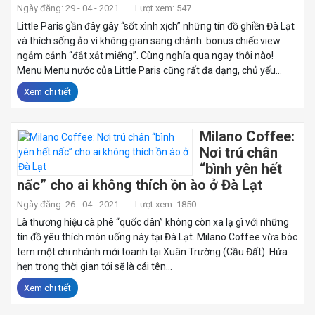
Ngày đăng: 29 - 04 - 2021
Lượt xem: 547
Little Paris gần đây gây “sốt xình xịch” những tín đồ ghiền Đà Lạt
và thích sống ảo vì không gian sang chảnh. bonus chiếc view
ngắm cảnh “đắt xắt miếng”. Cùng nghía qua ngay thôi nào!
Menu Menu nước của Little Paris cũng rất đa dạng, chủ yếu...
Xem chi tiết
Milano Coffee:
Nơi trú chân
“bình yên hết
nấc” cho ai không thích ồn ào ở Đà Lạt
Ngày đăng: 26 - 04 - 2021
Lượt xem: 1850
Là thương hiệu cà phê “quốc dân” không còn xa lạ gì với những
tín đồ yêu thích món uống này tại Đà Lạt. Milano Coffee vừa bóc
tem một chi nhánh mới toanh tại Xuân Trường (Cầu Đất). Hứa
hẹn trong thời gian tới sẽ là cái tên...
Xem chi tiết