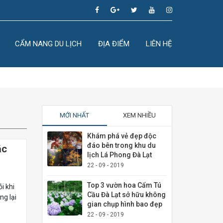
CẨM NANG DU LỊCH
ĐỊA ĐIỂM
LIÊN HỆ
MỚI NHẤT
XEM NHIỀU
Khám phá vẻ đẹp độc
đáo bên trong khu du
ắc
lịch Lá Phong Đà Lạt
22 - 09 - 2019
Top 3 vườn hoa Cẩm Tú
i khi
Cầu Đà Lạt sở hữu không
ng lại
gian chụp hình bao đẹp
22 - 09 - 2019