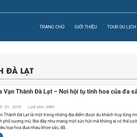
TRANG CHỦ
GIỚI THIỆU
TOUR DU LỊCH
 ĐÀ LẠT
 Vạn Thành Đà Lạt – Nơi hội tụ tinh hoa của đa s
 - 01 - 2019
Lượt xem: 6985
n Thành Đà Lạt là một trong những địa điểm được du khách truy lùng mỗ
nh phố sương mù. Nơi đây như mang một sức hút mà không ai có thể cưỡ
iều loại hoa đua nhau khoe sắc, đã...