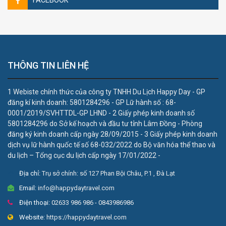
FACEBOOK
THÔNG TIN LIÊN HỆ
1 Webiste chính thức của công ty TNHH Du Lịch Happy Day - GP
đăng kí kinh doanh: 5801284296 - GP Lữ hành số : 68-
0001/2019/SVHTTDL-GP LHND - 2 Giấy phép kinh doanh số
5801284296 do Sở kế hoạch và đầu tư tỉnh Lâm Đồng - Phòng
đăng ký kinh doanh cấp ngày 28/09/2015 - 3 Giấy phép kinh doanh
dịch vụ lữ hành quốc tế số 68-032/2022 do Bộ văn hóa thể thao và
du lịch – Tổng cục du lịch cấp ngày 17/01/2022 -
Địa chỉ:
Trụ sở chính: số 127 Phan Bội Châu, P.1 , Đà Lạt
Email:
info@happydaytravel.com
Điện thoại:
02633 986 986 - 0843986986
Website:
https://happydaytravel.com