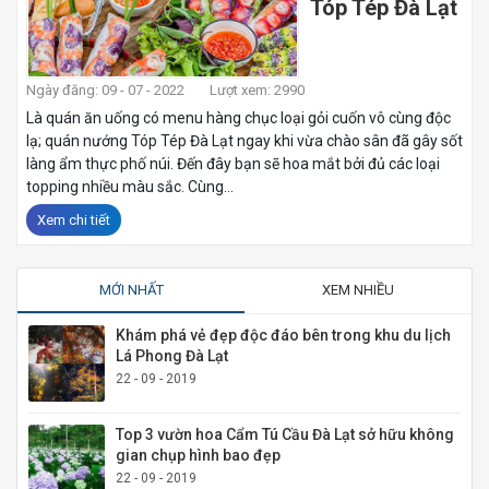
Tóp Tép Đà Lạt
Ngày đăng: 09 - 07 - 2022
Lượt xem: 2990
Là quán ăn uống có menu hàng chục loại gỏi cuốn vô cùng độc
lạ; quán nướng Tóp Tép Đà Lạt ngay khi vừa chào sân đã gây sốt
làng ẩm thực phố núi. Đến đây bạn sẽ hoa mắt bởi đủ các loại
topping nhiều màu sắc. Cùng...
Xem chi tiết
MỚI NHẤT
XEM NHIỀU
Khám phá vẻ đẹp độc đáo bên trong khu du lịch
Lá Phong Đà Lạt
22 - 09 - 2019
Top 3 vườn hoa Cẩm Tú Cầu Đà Lạt sở hữu không
gian chụp hình bao đẹp
22 - 09 - 2019