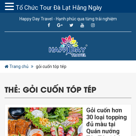
Tổ Chức Tour Đà Lạt Hằng Ngày
Happy Day Travel - Hạnh phúc qua từng trải nghiệm
Trang chủ
gỏi cuốn tóp tép
THẺ:
GỎI CUỐN TÓP TÉP
Gỏi cuốn hơn
30 loại topping
đủ màu tại
Quán nướng