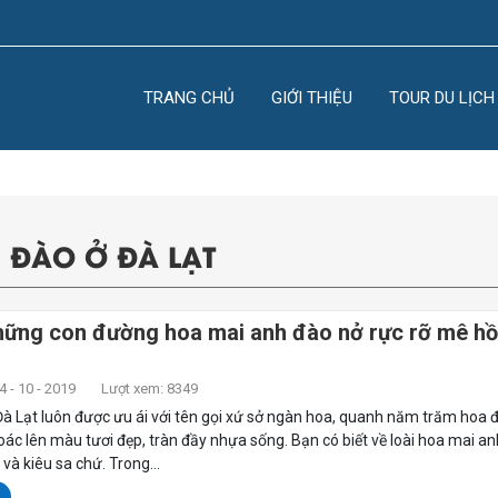
TRANG CHỦ
GIỚI THIỆU
TOUR DU LỊCH
 ĐÀO Ở ĐÀ LẠT
ững con đường hoa mai anh đào nở rực rỡ mê hồn
 - 10 - 2019
Lượt xem: 8349
à Lạt luôn được ưu ái với tên gọi xứ sở ngàn hoa, quanh năm trăm hoa 
oác lên màu tươi đẹp, tràn đầy nhựa sống. Bạn có biết về loài hoa mai a
à kiêu sa chứ. Trong...