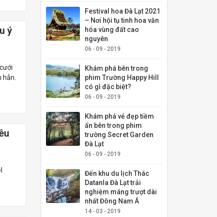
Festival hoa Đà Lạt 2021
– Nơi hội tụ tinh hoa văn
u ý
hóa vùng đất cao
nguyên
06 - 09 - 2019
 cưới
Khám phá bên trong
n hẳn.
phim Trường Happy Hill
có gì đặc biệt?
06 - 09 - 2019
Khám phá vẻ đẹp tiềm
ẩn bên trong phim
êu
trường Secret Garden
Đà Lạt
06 - 09 - 2019
l
Đến khu du lịch Thác
Datanla Đà Lạt trải
nghiệm máng trượt dài
nhất Đông Nam Á
14 - 03 - 2019