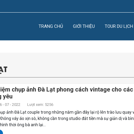
TRANG CHỦ
GIỚI THIỆU
TOUR DU LỊCH
ẠT
hiệm chụp ảnh Đà Lạt phong cách vintage cho các
g yêu
 - 07 - 2022
Lượt xem: 5256
ụp ảnh Đà Lạt couple trong những năm gần đây lại rộ lên trào lưu quay 
 Không váy áo xịn sò, không cần trong studio đắt tiền mà sự giản dị và bì
ình thời ông bà anh lại...