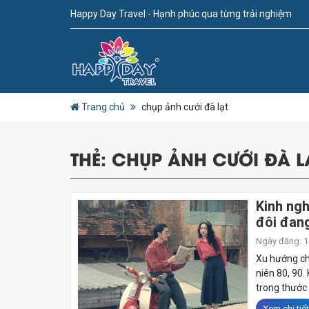
Happy Day Travel - Hạnh phúc qua từng trải nghiệm
Trang chủ
chụp ảnh cưới đà lạt
THẺ:
CHỤP ẢNH CƯỚI ĐÀ L
Kinh ng
đôi đan
Ngày đăng: 16
Xu hướng ch
niên 80, 90.
trong thước h
Xem chi tiết