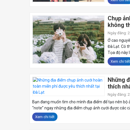
Chụp ảnh
không t
Ngày đăng: 23
Ở cao nguyê
Đà Lạt. Có 
Tọa độ này l
Xem chi tiết
Những đ
thích nh
Ngày đăng: 22
Bạn đang muốn tìm cho mình địa điểm để tạo nên bộ ản
“note” ngay những địa điểm chụp ảnh cưới được các cặp 
Xem chi tiết