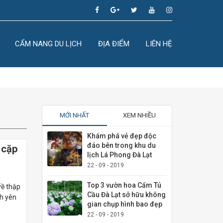
CẨM NANG DU LỊCH
ĐỊA ĐIỂM
LIÊN HỆ
MỚI NHẤT
XEM NHIỀU
Khám phá vẻ đẹp độc
đáo bên trong khu du
 cặp
lịch Lá Phong Đà Lạt
22 - 09 - 2019
Top 3 vườn hoa Cẩm Tú
về thập
Cầu Đà Lạt sở hữu không
nh yên
gian chụp hình bao đẹp
22 - 09 - 2019