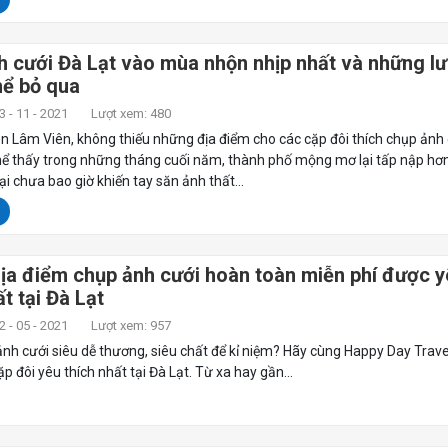
 cưới Đà Lạt vào mùa nhộn nhịp nhất và những lư
hể bỏ qua
 - 11 - 2021
Lượt xem: 480
n Lâm Viên, không thiếu những địa điểm cho các cặp đôi thích chụp ảnh
thể thấy trong những tháng cuối năm, thành phố mộng mơ lại tấp nập hơ
ại chưa bao giờ khiến tay săn ảnh thất...
ịa điểm chụp ảnh cưới hoàn toàn miễn phí được y
ất tại Đà Lạt
 - 05 - 2021
Lượt xem: 957
h cưới siêu dễ thương, siêu chất để kỉ niệm? Hãy cùng Happy Day Trave
đôi yêu thích nhất tại Đà Lạt. Từ xa hay gần...