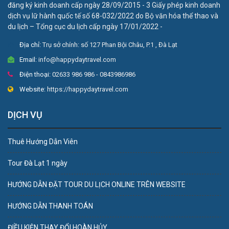
đăng ký kinh doanh cấp ngày 28/09/2015 - 3 Giấy phép kinh doanh
dịch vụ lữ hành quốc tế số 68-032/2022 do Bộ văn hóa thể thao và
du lịch – Tổng cục du lịch cấp ngày 17/01/2022 -
Địa chỉ:
Trụ sở chính: số 127 Phan Bội Châu, P.1 , Đà Lạt
Email:
info@happydaytravel.com
Điện thoại:
02633 986 986 - 0843986986
Website:
https://happydaytravel.com
DỊCH VỤ
Thuê Hướng Dẫn Viên
Tour Đà Lạt 1 ngày
HƯỚNG DẪN ĐẶT TOUR DU LỊCH ONLINE TRÊN WEBSITE
HƯỚNG DẪN THANH TOÁN
ĐIỀU KIỆN THAY ĐỔI HOÀN HỦY