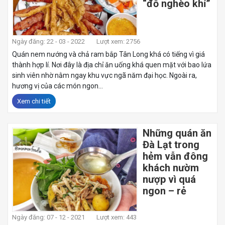
“đỗ nghèo khỉ”
Ngày đăng: 22 - 03 - 2022
Lượt xem: 2756
Quán nem nướng và chả ram bắp Tân Long khá có tiếng vì giá
thành hợp lí. Nơi đây là địa chỉ ăn uống khá quen mặt với bao lứa
sinh viên nhờ nằm ngay khu vực ngã năm đại học. Ngoài ra,
hương vị của các món ngon...
Xem chi tiết
Những quán ăn
Đà Lạt trong
hẻm vẫn đông
khách nườm
nượp vì quá
ngon – rẻ
Ngày đăng: 07 - 12 - 2021
Lượt xem: 443