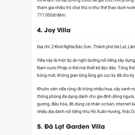
Du khách tới đặt phòng trước để giữ chỗ, mỗi phòng đều
tham gia nhiều trò chơi thú vị như thể thao dưới nư
711.000đ/đêm.
4. Joy Villa
Địa chỉ: 2 Khởi Nghĩa Bắc Sơn, Thành phố Đà Lạt, L
Villa này là một dự án nghỉ dưỡng nổi tiếng xây dựng
Nam nước Pháp vì thế mà thiết kế độc đáo. Tổng thể 
bóng mát, không gian lộng lồng gió cực kỳ đã cho kỳ
Khuôn viên villa rộng rãi trồng nhiều hoa, cây xanh n
thống phòng đa dạng dành cho gia đình đông người, c
gương, điều hòa, đồ dùng cá nhân cơ bản, internet k
nhiều địa danh nổi tiếng như Hồ Xuân Hương, thác D
5. Đà Lạt Garden Villa