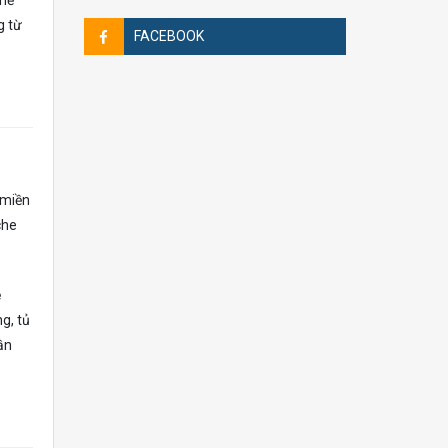
thể
g từ
FACEBOOK
 miền
che
ệ
g, tủ
ần