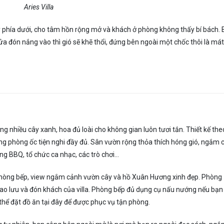
Aries Villa
 phía dưới, cho tâm hồn rộng mở và khách ở phòng không thấy bí bách.
 đón nắng vào thì gió sẽ khẽ thổi, đứng bên ngoài một chốc thôi là mát
g nhiều cây xanh, hoa đủ loài cho không gian luôn tươi tắn. Thiết kế the
ống phòng ốc tiện nghi đầy đủ. Sân vườn rộng thỏa thích hóng gió, ngắm 
ớng BBQ, tổ chức ca nhạc, các trò chơi…
1 phòng bếp, view ngắm cảnh vườn cây và hồ Xuân Hương xinh đẹp. Phòng
giao lưu và đón khách của villa. Phòng bếp đủ dụng cụ nấu nướng nếu bạn
thể đặt đồ ăn tại đây để được phục vụ tận phòng.