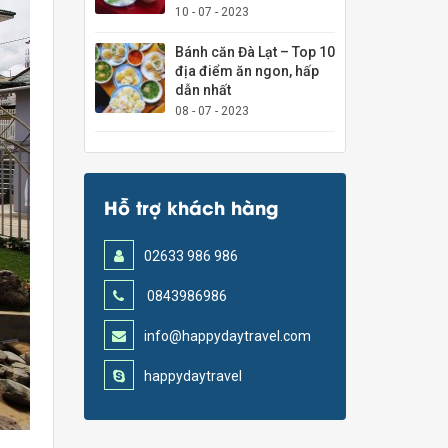
10 - 07 - 2023
Bánh căn Đà Lạt – Top 10
địa điểm ăn ngon, hấp
dẫn nhất
08 - 07 - 2023
Hỗ trợ khách hàng
02633 986 986
0843986986
info@happydaytravel.com
happydaytravel