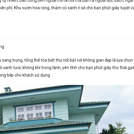
 tự nhiên, ban công bên ngoài mở là nơi mà bạn ra ngoài đọc sách, ng
miễn phí. Khu vườn hoa rộng, thảm cỏ xanh rì sẽ cho bạn phút giây tuyệt v
ồng
sang trọng, tổng thể tòa biệt thự nổi bật với không gian đẹp là lựa chọn
i xanh tươi, không khí trong lành, yên tĩnh cho bạn phút giây thư thái gạ
òng bếp cho khách sử dụng.