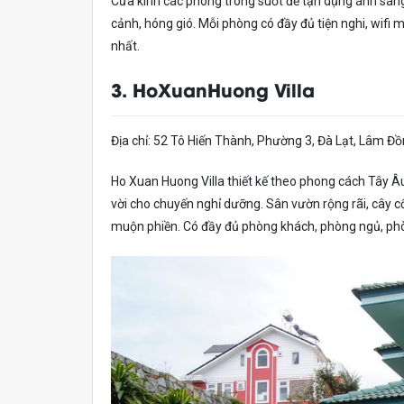
Cửa kính các phòng trong suốt để tận dụng ánh sáng
cảnh, hóng gió. Mỗi phòng có đầy đủ tiện nghi, wifi 
nhất.
3. HoXuanHuong Villa
Địa chỉ: 52 Tô Hiến Thành, Phường 3, Đà Lạt, Lâm Đ
Ho Xuan Huong Villa thiết kế theo phong cách Tây Âu 
vời cho chuyến nghỉ dưỡng. Sân vườn rộng rãi, cây cố
muộn phiền. Có đầy đủ phòng khách, phòng ngủ, ph