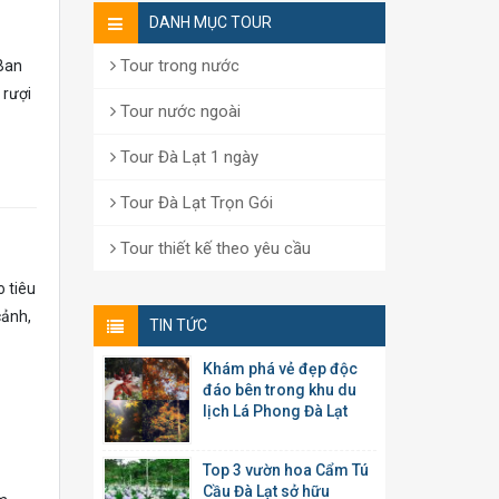
DANH MỤC TOUR
Tour trong nước
 Ban
 rượi
Tour nước ngoài
Tour Đà Lạt 1 ngày
Tour Đà Lạt Trọn Gói
Tour thiết kế theo yêu cầu
o tiêu
cảnh,
TIN TỨC
Khám phá vẻ đẹp độc
đáo bên trong khu du
lịch Lá Phong Đà Lạt
Top 3 vườn hoa Cẩm Tú
Cầu Đà Lạt sở hữu