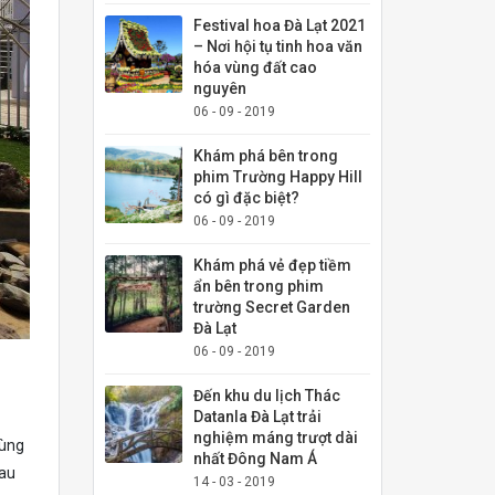
Festival hoa Đà Lạt 2021
– Nơi hội tụ tinh hoa văn
hóa vùng đất cao
nguyên
06 - 09 - 2019
Khám phá bên trong
phim Trường Happy Hill
có gì đặc biệt?
06 - 09 - 2019
Khám phá vẻ đẹp tiềm
ẩn bên trong phim
trường Secret Garden
Đà Lạt
06 - 09 - 2019
Đến khu du lịch Thác
Datanla Đà Lạt trải
nghiệm máng trượt dài
cùng
nhất Đông Nam Á
Sau
14 - 03 - 2019