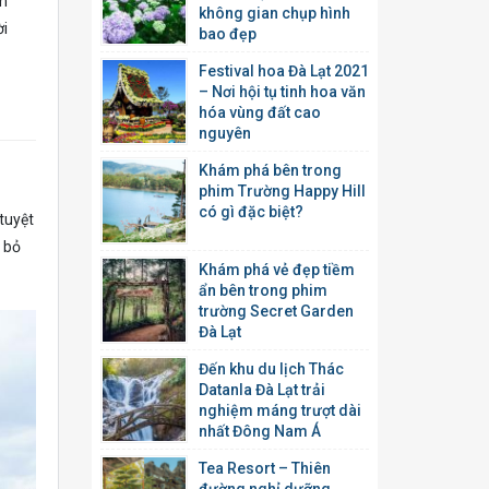
ắm
không gian chụp hình
ời
bao đẹp
Festival hoa Đà Lạt 2021
– Nơi hội tụ tinh hoa văn
hóa vùng đất cao
nguyên
Khám phá bên trong
phim Trường Happy Hill
có gì đặc biệt?
 tuyệt
t bỏ
Khám phá vẻ đẹp tiềm
ẩn bên trong phim
trường Secret Garden
Đà Lạt
Đến khu du lịch Thác
Datanla Đà Lạt trải
nghiệm máng trượt dài
nhất Đông Nam Á
Tea Resort – Thiên