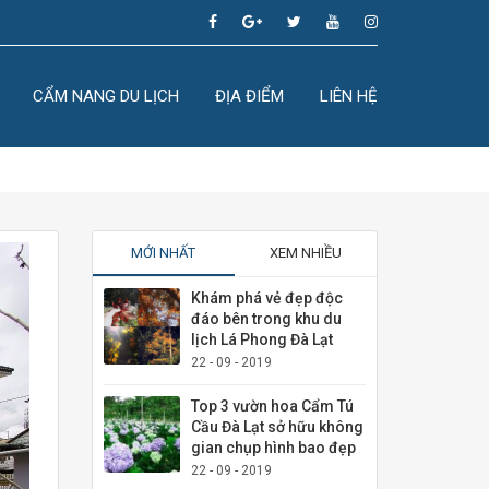
CẨM NANG DU LỊCH
ĐỊA ĐIỂM
LIÊN HỆ
MỚI NHẤT
XEM NHIỀU
Khám phá vẻ đẹp độc
đáo bên trong khu du
lịch Lá Phong Đà Lạt
22 - 09 - 2019
Top 3 vườn hoa Cẩm Tú
Cầu Đà Lạt sở hữu không
gian chụp hình bao đẹp
22 - 09 - 2019