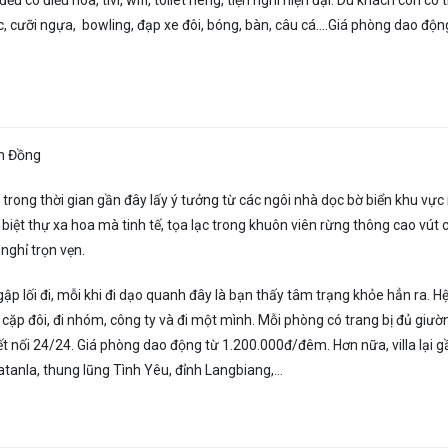
 có điều hòa, tivi, wifi, toilet riêng, tiện nghi hiện đại. Du khách còn có 
ớc, cưỡi ngựa, bowling, đạp xe đôi, bóng, bàn, câu cá….Giá phòng dao độn
âm Đồng
 trong thời gian gần đây lấy ý tưởng từ các ngôi nhà dọc bờ biển khu vực
biệt thự xa hoa mà tinh tế, tọa lạc trong khuôn viên rừng thông cao vút 
 nghỉ trọn vẹn.
gập lối đi, mỗi khi đi dạo quanh đây là bạn thấy tâm trạng khỏe hẳn ra. H
ặp đôi, đi nhóm, công ty và đi một mình. Mỗi phòng có trang bị đủ giườn
ết nối 24/24. Giá phòng dao động từ 1.200.000đ/đêm. Hơn nữa, villa lại g
atanla, thung lũng Tình Yêu, đỉnh Langbiang,…