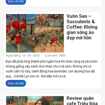
Xem chi tiết
Vườn Sen –
Succulents &
Coffee: Không
gian sống ảo
đẹp mê hồn
Ngày đăng: 15 - 04 - 2020
Lượt xem: 3803
Bạn đã phải lòng thành phố ngàn hoa thì chắc cũng sẽ yêu luôn
những giống cây xanh nhỏ nhắn cho mà xem. Không chỉ có
vườn cẩm tú cầu, cánh đồng hoa lavender, con đường hoa dã
quỳ,…mà Đà Lạt còn có . Nơi đây mở ra cả...
Xem chi tiết
Review quán
cafe Triệu Đóa