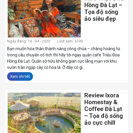
Hồng Đà Lạt –
Tọa độ sống
ảo siêu đẹp
Ngày đăng: 14 - 04 - 2020
Lượt xem: 5145
Bạn muốn hóa thân thành nàng công chúa – chàng hoàng tử
trong câu chuyện cổ tích thì hãy tới ngay quán cafe Triệu Đóa
Hồng Đà Lạt. Quán sở hữu không gian cực lãng mạn với khu
vườn tràn ngập cây cỏ hoa lá. Ở đây có gì...
Xem chi tiết
Review Ixora
Homestay &
Coffee Đà Lạt
– Tọa độ sống
ảo cực chill