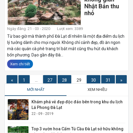
Nhật Bản thu
nhỏ
Ngày đăng: 21 - 03 - 2020
Lượt xem: 3389
Từ bao giờ mà thành phố Đà Lạt dĩ nhiên là một địa điểm du lịch
lý tưởng dành cho mọi người. Không chỉ cảnh đẹp, đồ ăn ngon
mà các quán cà phê trang trí bắt mắt cũng thu hút du khách
bốn phương. Dạo gần đây Đà...
Xem chi tiết
«
1
…
27
28
29
30
31
»
MỚI NHẤT
XEM NHIỀU
Khám phá vẻ đẹp độc đáo bên trong khu du lịch
Lá Phong Đà Lạt
22 - 09 - 2019
Top 3 vườn hoa Cẩm Tú Cầu Đà Lạt sở hữu không