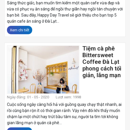
Sáng thức giấc, bạn muốn tìm kiếm một quán cafe vừa đẹp và
vừa có phục vụ ăn sáng để ngồi thư giãn hay ngồi tán chuyện với
bạn bè. Sau đây, Happy Day Travel sẽ giới thiệu cho bạn top 5
quán cafe ăn sáng ở Đà Lạt...
Xem chi tiết
Tiệm cà phê
Bittersweet
Coffee Đà Lạt
phong cách tối
giản, lãng mạn
Ngày đăng: 01 - 05 - 2020
Lượt xem: 1998
Cuộc sống ngày càng hối hả với guồng quay chạy thật nhanh, ai
rồi cũng bận rộn ít có thời gian rảnh. Vậy nên đôi khi thấy muốn
chậm lại một chút hay trút bầu tâm sự, người ta tìm tới không
gian lãng mạn ở quán cà phê...