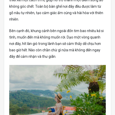
thiết kế một cách tỉ mỉ, giúp nó trở thành một điểm sống ảo
không góc chết. Toàn bộ bàn ghế nơi đây đều được làm từ
gỗ nâu tự nhiên, tạo cảm giác ấm cúng và hài hòa với thiên
nhiên.
Bên cạnh đó, khung cảnh bên ngoài đốn tim bao nhiêu kẻ si
tình, muốn đến mà không muốn rời. Dạo một vòng quanh
nơi đây, hít làn gió trong lành bạn sẽ cảm thấy dễ chịu hơn
bao giờ hết. Nào còn chần chừ gì nữa mà không đến ngay
đây để cảm nhận và thư giãn.