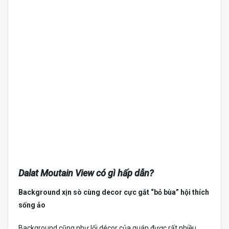
Dalat Moutain View có gì hấp dẫn?
Background xịn sò cùng decor cực gắt “bỏ bùa” hội thích
sống ảo
Background cũng như lối décor của quán được rất nhiều