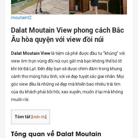
moutaint2
Dalat Moutain View phong cách Bắc
Âu hòa quyện với view đồi núi
Dalat Moutain View
là tiệm cà phê được đầu tư “khủng” với
view ôm trọn vùng đồi núi cực gắt mà bạn không thể bỏ lỡ
khi tới Đà Lạt. Đến đây bạn sẽ được chìm đắm trong khung
cảnh thơ mộng hữu tình, với vẻ đẹp tuyệt sắc giai nhân. Mọi
góc view đều là những vẻ đẹp mà khiến bao nhiêu trái tim
của du khách phải bồi hồi, xao xuyến, muốn ở lại mà không
muốn rời.
Tóm tắt
[
Hiển thị
]
Tông quan về Dalat Moutain