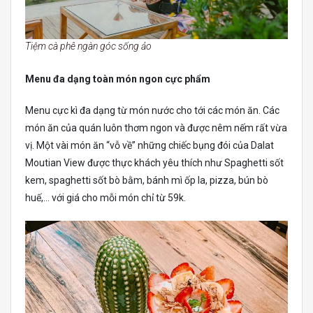
Tiệm cà phê ngàn góc sống ảo
Menu đa dạng toàn món ngon cực phẩm
Menu cực kì đa dạng từ món nước cho tới các món ăn. Các
món ăn của quán luôn thơm ngon và được nêm nếm rất vừa
vị. Một vài món ăn “vỗ về” những chiếc bụng đói của Dalat
Moutian View được thực khách yêu thích như Spaghetti sốt
kem, spaghetti sốt bò bằm, bánh mì ốp la, pizza, bún bò
huế,… với giá cho mỗi món chỉ từ 59k.