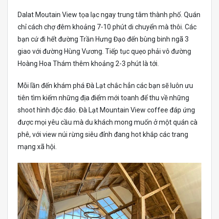
Dalat Moutain View tọa lạc ngay trung tâm thành phố. Quán
chỉ cách chợ đêm khoảng 7-10 phút di chuyển mà thôi. Các
bạn cứ đi hết đường Trần Hưng Đạo đến bùng binh ngã 3
giao với đường Hùng Vương. Tiếp tục quẹo phải vô đường
Hoàng Hoa Thám thêm khoảng 2-3 phút là tới.
Mỗi lần đến khám phá Đà Lạt chắc hẳn các bạn sẽ luôn ưu
tiên tìm kiếm những địa điểm mới toanh để thu về những
shoot hình độc đáo. Đà Lạt Mountain View coffee đáp ứng
được mọi yêu cầu mà du khách mong muốn ở một quán cà
phê, với view núi rừng siêu đỉnh đang hot khắp các trang
mạng xã hội.