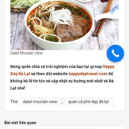
Dalat Moutain View
Đừng quên chia sẻ trải nghiệm của bạn tại group
Happy
Day Đà Lạt
và theo dõi website
happydaytravel.com
để
không bỏ lỡ tin tức và cập nhật xu hướng mới nhất về Đà
Lạt nhé!
Thẻ:
dalat moutain view
,
quán cà phê đẹp đà lạt
Bài viết liên quan